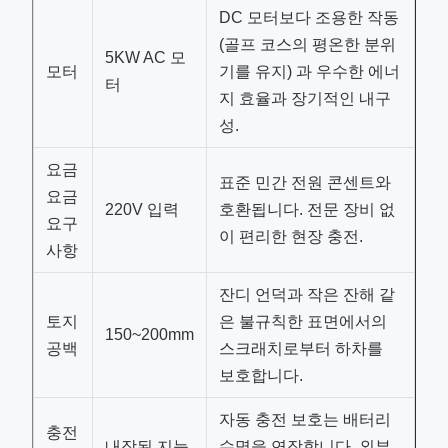
DC 모터보다 조용한 작동
(골프 코스의 평온한 분위
5KW AC 모
모터
기를 유지) 과 우수한 에너
터
지 효율과 장기적인 내구
성.
요금
표준 민간 전원 콘센트와
요금
220V 입력
호환됩니다. 전문 장비 없
요구
이 편리한 현장 충전.
사항
잔디 언덕과 작은 잔해 같
토지
은 불규칙한 표면에서의
150~200mm
공백
스크래치로부터 하차를
보호합니다.
자동 충전 보호는 배터리
충전
내장된 지능
수명을 연장합니다. 외부