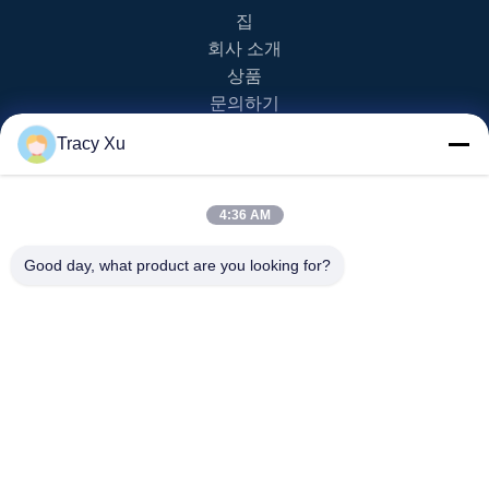
집
회사 소개
상품
문의하기
Tracy Xu
제품 카테고리
EV 골프 카트
4:36 AM
네바다 골프 카트
라이스프 골프 카트
Good day, what product are you looking for?
2 인승 골프 카트
4 Seater Golf Cart
문의하기
info20@florescence.cc
86-532-87559266