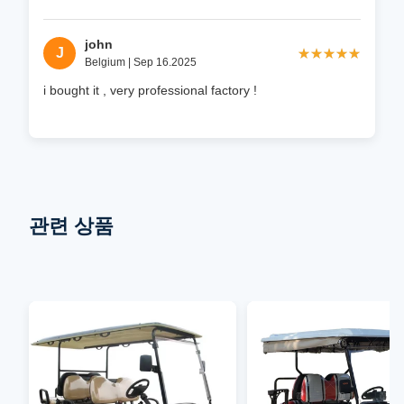
john
J
★★★★★
★★★★★
Belgium | Sep 16.2025
i bought it , very professional factory !
관련 상품