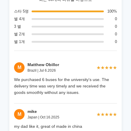
스타 5명
100%
별 4개
0
3 별
0
별 2개
0
별 1개
0
Matthew Obillor
M
★★★★★
★★★★★
Brazil | Jul 6.2026
We purchased 6 buses for the university's use. The
delivery time was very timely and we received the
goods smoothly without any issues.
mike
M
★★★★★
★★★★★
Japan | Oct 16.2025
my dad like it, great of made in china