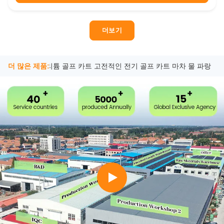
and a 48V 150Ah ...
더보기
관광 48v 리튬 골프 카트 고전적인 전기 골프 카트 마차 물 파랑
더 많은 제품:
핑크