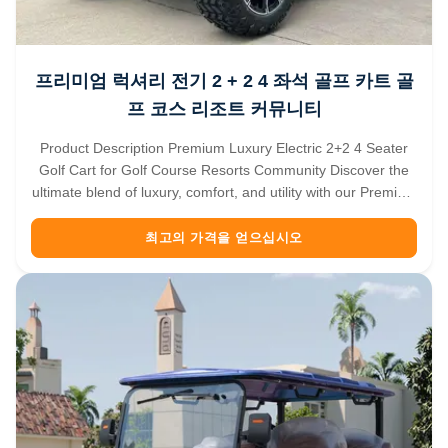
프리미엄 럭셔리 전기 2 + 2 4 좌석 골프 카트 골
프 코스 리조트 커뮤니티
Product Description Premium Luxury Electric 2+2 4 Seater
Golf Cart for Golf Course Resorts Community Discover the
ultimate blend of luxury, comfort, and utility with our Premium
2+2 Seater Electric Golf Cart. Designed to excel beyond the
golf course, this versatile vehicle is your perfect companion
최고의 가격을 얻으십시오
...