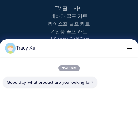
EV 골프 카트
네바다 골프 카트
라이스프 골프 카트
2 인승 골프 카트
4 Seater Golf Cart
Tracy Xu
문의하기
9:40 AM
info20@florescence.cc
86-532-87559266
Good day, what product are you looking for?
칭다오, 지모, 산둥성
저작권 © 2023-2026 Qingdao Florescence New Energy Technology Co.,
Ltd |
사이트맵