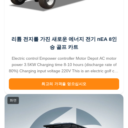
리튬 전지를 가진 새로운 에너지 전기 nEA 8인
승 골프 카트
Electric control Empower controller Motor Depot AC motor
power 3.5KW Charging time 8-10 hours (discharge rate of
80%) Charging input voltage 220V This is an electric golf cart
that carries 8 people. Green and environmentally friendly is
the biggest feature of this new energy vehicle. After being ...
최고의 가격을 얻으십시오
화면