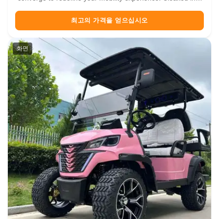
crisp, timeless white finish, this cart exudes elegance
whether gliding across sunlit golf courses, navigating resort
최고의 가격을 얻으십시오
...
화면