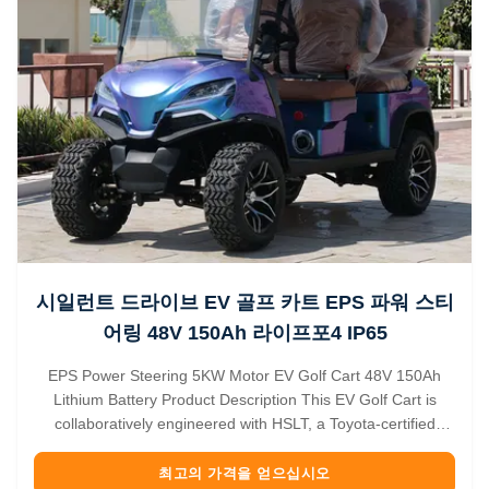
시일런트 드라이브 EV 골프 카트 EPS 파워 스티
어링 48V 150Ah 라이프포4 IP65
EPS Power Steering 5KW Motor EV Golf Cart 48V 150Ah
Lithium Battery Product Description This EV Golf Cart is
collaboratively engineered with HSLT, a Toyota-certified
supplier, integrating EPS power steering for smooth
handling, a 5KW high-efficiency motor (over 95% efficiency),
최고의 가격을 얻으십시오