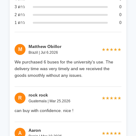
3 ดาว
0
2 ดาว
0
1 ดาว
0
Matthew Obillor
M
★★★★★
★★★★★
Brazil | Jul 6.2026
We purchased 6 buses for the university's use. The
delivery time was very timely and we received the
goods smoothly without any issues.
rock rock
R
★★★★★
★★★★★
Guatemala | Mar 25.2026
can buy with confidence. nice !
Aaron
A
★★★★★
★★★★★