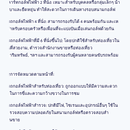
คาร์ทกอล์ฟไฟฟ้า 2 ที่นั่ง: เหมาะสําหรับบุคคลหรือกลุ่มเล็กๆ น้ํา
หนักเบาและยืดหยุ่น ทําให้สะดวกในการเดินทางรอบสนามกอล์ฟ
รถกอล์ฟไฟฟ้า 4 ที่นั่ง: สามารถรองรับได้ 4 คนพร้อมกัน และเห
มาะสําหรับครอบครัวหรือเพื่อนที่จะแบ่งปันเมื่อเล่นกอล์ฟด้วยกัน
รถกอล์ฟไฟฟ้าที่มี 6 ที่นั่งขึ้นไป: โดยปกติใช้สําหรับท่องเที่ยวใน
สถานที่สวยงาม, ตํารวจสํานักงานขายหรือท่องเที่ยว
อสังหาริมทรัพย์, ฯลฯ และสามารถรองรับผู้คนหลายคนขับรถพร้อม
กัน.
2การจัดหมวดตามหน้าที่:
รถกอล์ฟไฟฟ้าสําหรับท่องเที่ยว: ถูกออกแบบให้มีความสะดวก
สบายในการขี่และความกว้างขวางในการชม
รถกอล์ฟไฟฟ้าสํารวจ: ปกติมีไฟ, ไซเรนและอุปกรณ์อื่นๆ ใช้ใน
การตรวจสอบความปลอดภัยในสนามกอล์ฟหรือตรวจสอบสํา
นักงานขาย