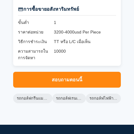
การซื้อขายอสังหาริมทรัพย์
ขั้นต่ำ
1
ราคาต่อหน่วย
3200-4000usd Per Piece
วิธีการชำระเงิน
TT หรือ L/C เมื่อเห็น
ความสามารถใน
10000
การจัดหา
สอบถามตอนนี้
รถกอล์ฟกรีนแมชชีน
รถกอล์ฟเรนเจอร์
รถกอล์ฟไฟฟ้า lsv