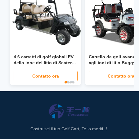
4 6 carretti di golf globali EV
Carrello da golf avanza
dello ione del litio di Seater
agli ioni di litio Buggy 
con lo schermo LCD
da 48 Volt Personalizza
pieghevole del faro LED di
Contatto ora
Contatto ora
Seat del servosterzo da 40
mph
Costruisci il tuo Golf Cart, Te lo meriti ！