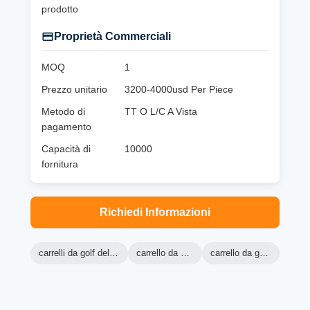
prodotto
Proprietà Commerciali
MOQ
1
Prezzo unitario
3200-4000usd Per Piece
Metodo di
TT O L/C A Vista
pagamento
Capacità di
10000
fornitura
Richiedi Informazioni
carrelli da golf della macchina verde
carrello da golf del ranger
carrello da golf elettrico lsv