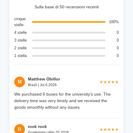
Sulla base di 50 recensioni recenti
cinque
100%
stelle
4 stelle
0
3 stelle
0
2 stelle
0
1 stella
0
Matthew Obillor
M
★★★★★
★★★★★
Brazil | Jul 6.2026
We purchased 6 buses for the university's use. The
delivery time was very timely and we received the
goods smoothly without any issues.
rock rock
R
★★★★★
★★★★★
Guatemala | Mar 25.2026