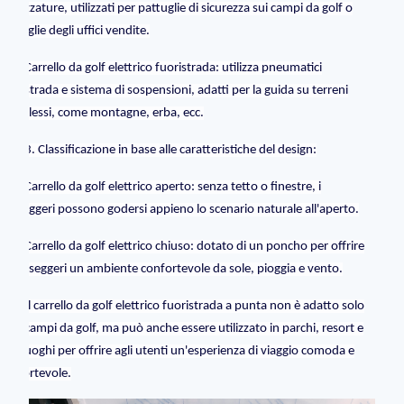
attrezzature, utilizzati per pattuglie di sicurezza sui campi da golf o
pattuglie degli uffici vendite.
Carrello da golf elettrico fuoristrada: utilizza pneumatici
fuoristrada e sistema di sospensioni, adatti per la guida su terreni
complessi, come montagne, erba, ecc.
3. Classificazione in base alle caratteristiche del design:
Carrello da golf elettrico aperto: senza tetto o finestre, i
passeggeri possono godersi appieno lo scenario naturale all'aperto.
Carrello da golf elettrico chiuso: dotato di un poncho per offrire
ai passeggeri un ambiente confortevole da sole, pioggia e vento.
Il carrello da golf elettrico fuoristrada a punta non è adatto solo
per i campi da golf, ma può anche essere utilizzato in parchi, resort e
altri luoghi per offrire agli utenti un'esperienza di viaggio comoda e
confortevole.