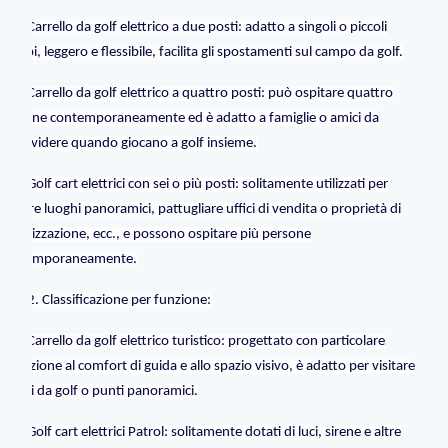
Carrello da golf elettrico a due posti: adatto a singoli o piccoli
gruppi, leggero e flessibile, facilita gli spostamenti sul campo da golf.
Carrello da golf elettrico a quattro posti: può ospitare quattro
persone contemporaneamente ed è adatto a famiglie o amici da
condividere quando giocano a golf insieme.
Golf cart elettrici con sei o più posti: solitamente utilizzati per
visitare luoghi panoramici, pattugliare uffici di vendita o proprietà di
visualizzazione, ecc., e possono ospitare più persone
contemporaneamente.
2. Classificazione per funzione:
Carrello da golf elettrico turistico: progettato con particolare
attenzione al comfort di guida e allo spazio visivo, è adatto per visitare
campi da golf o punti panoramici.
Golf cart elettrici Patrol: solitamente dotati di luci, sirene e altre