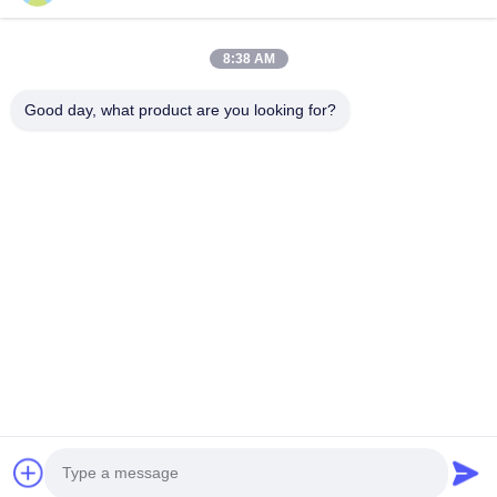
제품 카테고리
EV 골프 카트
8:38 AM
네바다 골프 카트
라이스프 골프 카트
Good day, what product are you looking for?
2 인승 골프 카트
4 Seater Golf Cart
문의하기
info20@florescence.cc
86-532-87559266
칭다오, 지모, 산둥성
저작권 © 2023-2026 Qingdao Florescence New Energy Technology Co.,
Ltd |
사이트맵