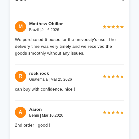
Matthew Obillor
M
★★★★★
★★★★★
Brazil | Jul 6.2026
We purchased 6 buses for the university's use. The
delivery time was very timely and we received the
goods smoothly without any issues.
rock rock
R
★★★★★
★★★★★
Guatemala | Mar 25.2026
can buy with confidence. nice !
Aaron
A
★★★★★
★★★★★
Benin | Mar 10.2026
2nd order ! good !