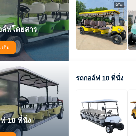
วิดีโอ
อล์ฟโดยสาร
่มเติม
รถกอล์ฟไฟฟ้าสีเหลือง
รถ
8 ที่นั่ง มีสีและโลโก้ที่
สี
สามารถปรับเปลี่ยนได้
ส
เหมาะสําหรับส่ง
เ
รถกอล์ฟ 10 ที่นั่ง
กระเป๋าเดินทางที่งาน
ก
แต่งงานหรือสนามบิน
แ
 10 ที่นั่ง