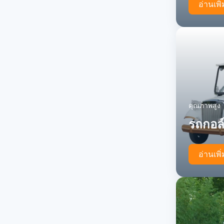
อ่านเพิ
คุณภาพสูง
รถกอล
อ่านเพิ