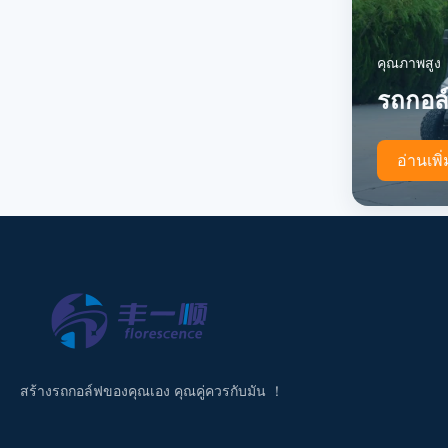
คุณภาพสูง
รถกอล
อ่านเพิ
สร้างรถกอล์ฟของคุณเอง คุณคู่ควรกับมัน ！