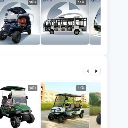
วิดีโอ
วิดีโอ
ร์ตเกอลฟ์ 2 ที่นั่ง
โรงงาน 14 ที่นั่ง ความ
รถบัสนำเที่ยวไฟฟ้า
ร้อมเตียงบรรทุก 72V
เร็วต่ํา ปิดชมสถานที่ มิ
ความเร็วต่ำ 14 ที่นั่
บตเตอรี่ลิตยูม รถ
นิบัส รถขนส่งท่องเที่ยว
แบบไม่มีประตูเปิด
รรทุกเกอลฟ์หนัก
ไฟฟ้า พร้อมประตู
แบบปิด
หน้าต่างเต็ม
วิดีโอ
วิดีโอ
ว