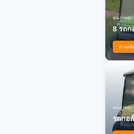
คุณภาพสูง
8 รถก
อ่านเพิ
คุณภาพสูง
รถกอล์ฟ