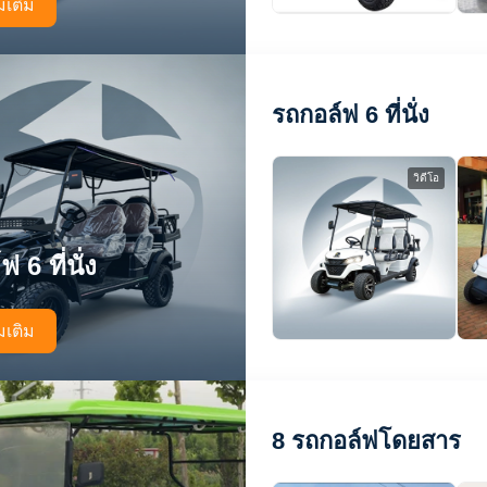
่มเติม
รถรับส่งชายหาด 4 ที่
ร
นั่งรุ่นใหม่ LSV (Low
จี
Speed Vehicle), รถ
ย
กอล์ฟไฟฟ้าพร้อมลุย
C
รถกอล์ฟ 6 ที่นั่ง
ทรายสำหรับทัวร์
รีสอร์ทชายฝั่ง
วิดีโอ
 6 ที่นั่ง
่มเติม
รถกอล์ฟไฟฟ้า 4+2 ที่
ค
นั่ง สีขาว ได้รับการ
2
รับรอง CE พร้อม
พ
แบตเตอรี่ลิเธียม
8 รถกอล์ฟโดยสาร