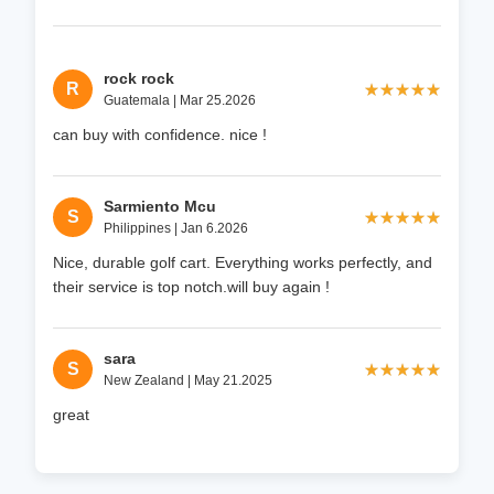
rock rock
R
★★★★★
★★★★★
Guatemala | Mar 25.2026
can buy with confidence. nice !
Sarmiento Mcu
S
★★★★★
★★★★★
Philippines | Jan 6.2026
Nice, durable golf cart. Everything works perfectly, and
their service is top notch.will buy again !
sara
S
★★★★★
★★★★★
New Zealand | May 21.2025
great