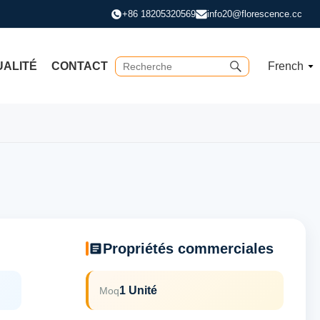
+86 18205320569
info20@florescence.cc
UALITÉ
CONTACT
French
Propriétés commerciales
1 Unité
Moq