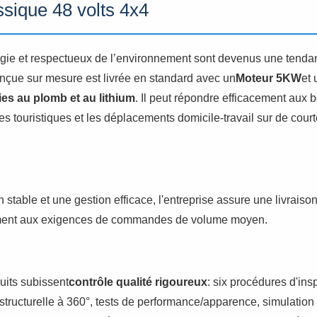
assique 48 volts 4x4
e et respectueux de l’environnement sont devenus une tendanc
onçue sur mesure est livrée en standard avec un
Moteur 5KW
et 
ies au plomb et au lithium
. Il peut répondre efficacement aux 
ites touristiques et les déplacements domicile-travail sur de cour
stable et une gestion efficace, l'entreprise assure une livraiso
ement aux exigences de commandes de volume moyen.
duits subissent
contrôle qualité rigoureux
: six procédures d'in
 structurelle à 360°, tests de performance/apparence, simulation