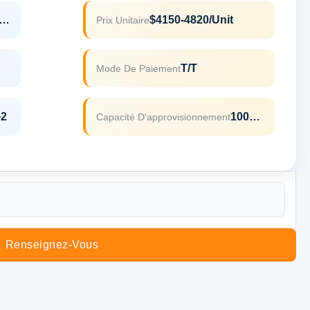
LORESCENCE
$4150-4820/unit
Prix Unitaire
T/T
Mode De Paiement
+2
100unités/mois
Capacité D'approvisionnement
Renseignez-Vous