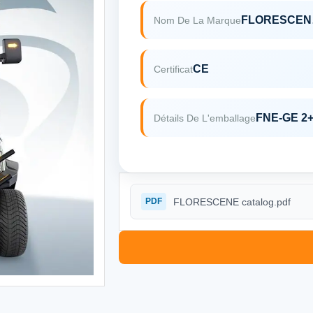
F
Nom De La Marque
CE
Certificat
FNE-GE 2
Détails De L'emballage
FLORESCENE catalog.pdf
PDF