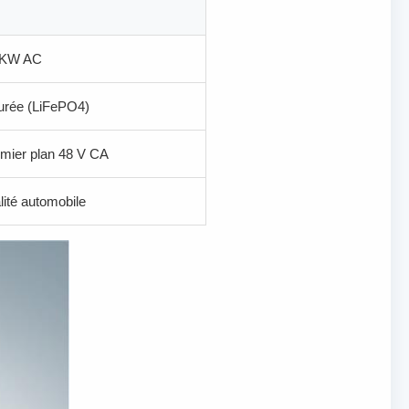
,5KW AC
durée (LiFePO4)
emier plan 48 V CA
lité automobile