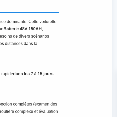
e dominante. Cette voiturette
un
Batterie 48V 150AH
,
besoins de divers scénarios
tes distances dans la
n rapide
dans les 7 à 15 jours
spection complètes (examen des
 routière complexe et évaluation