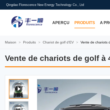
Qingdao Florescence New Energy Technology Co., Ltd
APERÇU
PRODUITS
A PR
Maison
>
Produits
>
Chariot de golf d'EV
>
Vente de chariots d
Vente de chariots de golf à 
Vente de chariots de golf à 