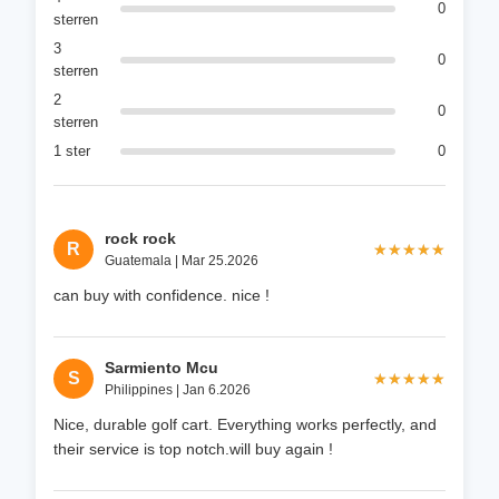
0
sterren
3
0
sterren
2
0
sterren
1 ster
0
rock rock
R
★★★★★
★★★★★
Guatemala | Mar 25.2026
can buy with confidence. nice !
Sarmiento Mcu
S
★★★★★
★★★★★
Philippines | Jan 6.2026
Nice, durable golf cart. Everything works perfectly, and
their service is top notch.will buy again !