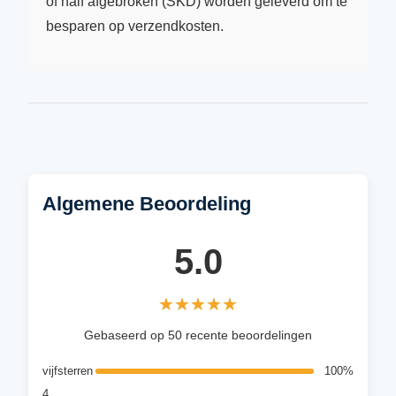
of half afgebroken (SKD) worden geleverd om te
besparen op verzendkosten.
Algemene Beoordeling
5.0
★★★★★
★★★★★
Gebaseerd op 50 recente beoordelingen
vijfsterren
100%
4