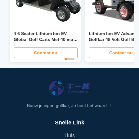
4 6 Seater Lithium Ion EV
Lithium Ion EV Advanc
Global Golf Carts Met 40 mph
Golfkar 48 Volt Golf Bu
stuurbekrachtiging
Custom
Opvouwbare stoel LCD-
Contact nu
Contact nu
koplamp LED-scherm
Bouw je eigen golfkar, Je bent het waard ！
Snelle Link
Huis