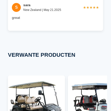
sara
S
★★★★★
★★★★★
New Zealand | May 21.2025
great
VERWANTE PRODUCTEN