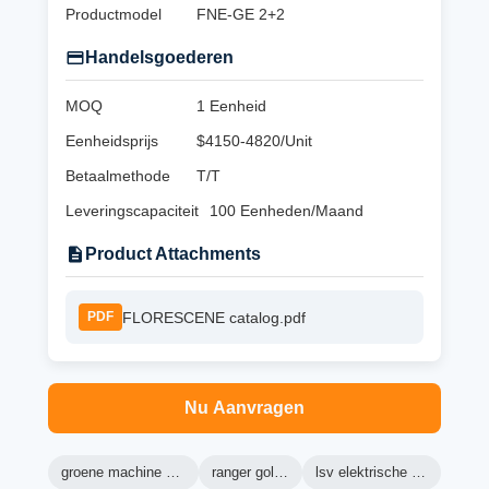
Productmodel
FNE-GE 2+2
Handelsgoederen
MOQ
1 Eenheid
Eenheidsprijs
$4150-4820/Unit
Betaalmethode
T/T
Leveringscapaciteit
100 Eenheden/Maand
Product Attachments
FLORESCENE catalog.pdf
PDF
Nu Aanvragen
groene machine golfkarretjes
ranger golfkarretje
lsv elektrische golfkarretje