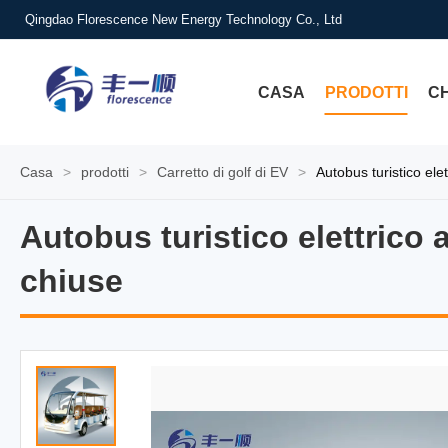
Qingdao Florescence New Energy Technology Co., Ltd
CASA
PRODOTTI
CH
Casa
>
prodotti
>
Carretto di golf di EV
>
Autobus turistico ele
Autobus turistico elettrico 
Autobus turistico elettrico 
chiuse