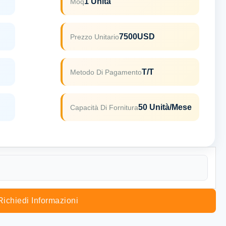
1 Unità
Moq
7500USD
Prezzo Unitario
T/T
Metodo Di Pagamento
50 Unità/mese
Capacità Di Fornitura
Richiedi Informazioni