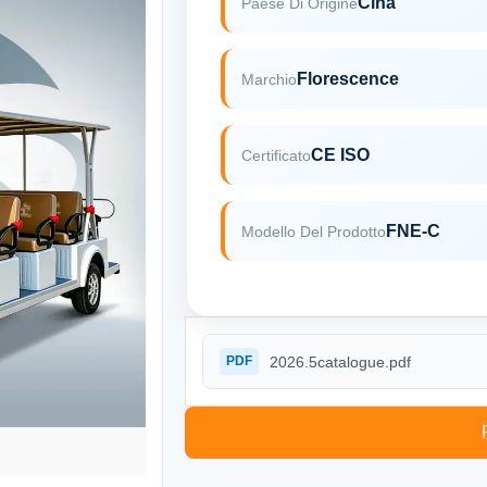
Cina
Paese Di Origine
Florescence
Marchio
CE ISO
Certificato
FNE-C
Modello Del Prodotto
2026.5catalogue.pdf
PDF