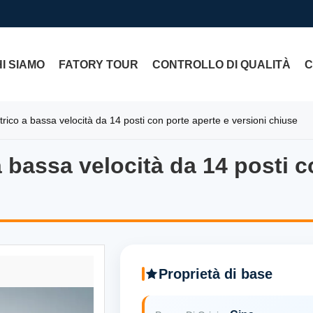
I SIAMO
FATORY TOUR
CONTROLLO DI QUALITÀ
C
ttrico a bassa velocità da 14 posti con porte aperte e versioni chiuse
a bassa velocità da 14 posti c
a bassa velocità da 14 posti 
Proprietà di base