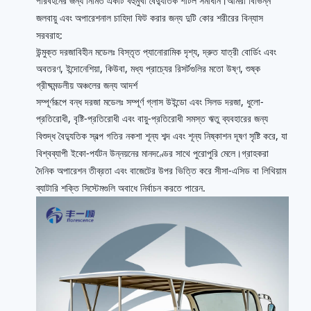
পরিবহনের জন্য নির্মিত একটি বহুমুখী বৈদ্যুতিক শাটল সমাধান।আমরা বিভিন্ন
জলবায়ু এবং অপারেশনাল চাহিদা ফিট করার জন্য দুটি কোর শরীরের বিন্যাস
সরবরাহ:
উন্মুক্ত দরজাবিহীন মডেলঃ বিস্তৃত প্যানোরামিক দৃশ্য, দ্রুত যাত্রী বোর্ডিং এবং
অবতরণ, ইন্দোনেশিয়া, কিউবা, মধ্য প্রাচ্যের রিসর্টগুলির মতো উষ্ণ, শুষ্ক
গ্রীষ্মমন্ডলীয় অঞ্চলের জন্য আদর্শ
সম্পূর্ণরূপে বন্ধ দরজা মডেলঃ সম্পূর্ণ গ্লাস উইন্ডো এবং সিলড দরজা, ধুলো-
প্রতিরোধী, বৃষ্টি-প্রতিরোধী এবং বায়ু-প্রতিরোধী সমস্ত ঋতু ব্যবহারের জন্য
বিশুদ্ধ বৈদ্যুতিক স্বল্প গতির নকশা শূন্য শব্দ এবং শূন্য নিষ্কাশন দূষণ সৃষ্টি করে, যা
বিশ্বব্যাপী ইকো-পর্যটন উন্নয়নের মানদণ্ডের সাথে পুরোপুরি মেলে।গ্রাহকরা
দৈনিক অপারেশন তীব্রতা এবং বাজেটের উপর ভিত্তি করে সীসা-এসিড বা লিথিয়াম
ব্যাটারি শক্তি সিস্টেমগুলি অবাধে নির্বাচন করতে পারেন.