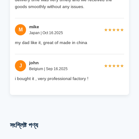
goods smoothly without any issues.
mike
M
★★★★★
★★★★★
Japan | Oct 16.2025
my dad like it, great of made in china
john
J
★★★★★
★★★★★
Belgium | Sep 16.2025
i bought it , very professional factory !
সংশ্লিষ্ট পণ্য