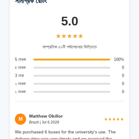
সামগ্রিক রেটিং
5.0
★★★★★
★★★★★
সাম্প্রতিক ৫০টি পর্যালোচনার ভিত্তিতে
5 তারকা
100%
৪ তারকা
0
3 তারা
0
২ তারকা
0
১ তারকা
0
Matthew Obillor
M
★★★★★
★★★★★
Brazil | Jul 6.2026
We purchased 6 buses for the university's use. The
delivery time was very timely and we received the