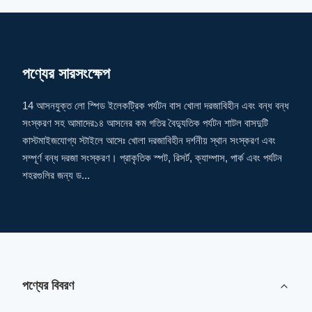
পণ্যের সারসংক্ষেপ
14 আসনযুক্ত লো স্পিড ইলেকট্রিক পর্যটন বাস খোলা দরজাবিহীন এবং বন্ধ বন্ধ
সংস্করণ সহ আমাদের১৪ আসনের কম গতির বৈদ্যুতিক পর্যটন শাটল বাসদুটি
কাস্টমাইজযোগ্য স্টাইলে আসেঃ খোলা দরজাবিহীন দর্শনীয় স্থান সংস্করণ এবং
সম্পূর্ণ বন্ধ দরজা সংস্করণ। প্রাকৃতিক স্পট, রিসর্ট, ক্যাম্পাস, পার্ক এবং পর্যটন
শহরগুলির জন্য ড...
পণ্যের বিবরণ