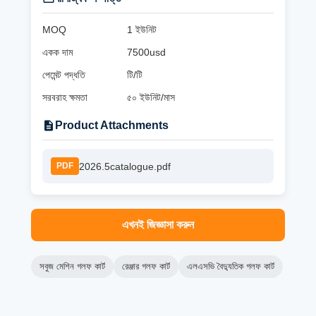
MOQ
1 ইউনিট
একক দাম
7500usd
পেমেন্ট পদ্ধতি
টি/টি
সরবরাহ ক্ষমতা
৫০ ইউনিট/মাস
Product Attachments
2026.5catalogue.pdf
PDF
এখনই জিজ্ঞাসা করুন
সবুজ মেশিন গলফ কার্ট
রেঞ্জার গলফ কার্ট
এলএসভি বৈদ্যুতিক গলফ কার্ট