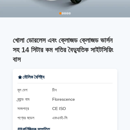
খোলা ডোরলেস এবং ক্লোজড ক্লোজড ভার্সন
সহ 14 সিটার কম গতির বৈদ্যুতিক সাইটসিয়িং
বাস
মৌলিক বৈশিষ্ট্য
মূল দেশ
চীন
ব্র্যান্ড নাম
Florescence
সনদপত্র
CE ISO
পণ্যের মডেল
এফএনই-সি
বাণিজ্যিক সম্পত্তি