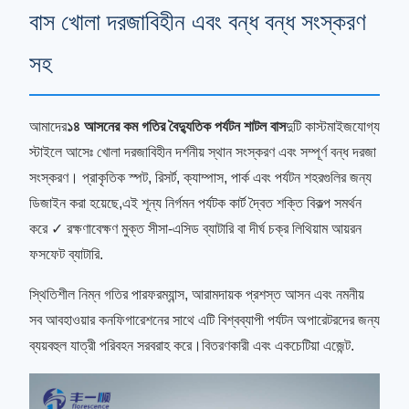
বাস খোলা দরজাবিহীন এবং বন্ধ বন্ধ সংস্করণ
সহ
আমাদের
১৪ আসনের কম গতির বৈদ্যুতিক পর্যটন শাটল বাস
দুটি কাস্টমাইজযোগ্য
স্টাইলে আসেঃ খোলা দরজাবিহীন দর্শনীয় স্থান সংস্করণ এবং সম্পূর্ণ বন্ধ দরজা
সংস্করণ। প্রাকৃতিক স্পট, রিসর্ট, ক্যাম্পাস, পার্ক এবং পর্যটন শহরগুলির জন্য
ডিজাইন করা হয়েছে,এই শূন্য নির্গমন পর্যটক কার্ট দ্বৈত শক্তি বিকল্প সমর্থন
করে ✓ রক্ষণাবেক্ষণ মুক্ত সীসা-এসিড ব্যাটারি বা দীর্ঘ চক্র লিথিয়াম আয়রন
ফসফেট ব্যাটারি.
স্থিতিশীল নিম্ন গতির পারফরম্যান্স, আরামদায়ক প্রশস্ত আসন এবং নমনীয়
সব আবহাওয়ার কনফিগারেশনের সাথে এটি বিশ্বব্যাপী পর্যটন অপারেটরদের জন্য
ব্যয়বহুল যাত্রী পরিবহন সরবরাহ করে।বিতরণকারী এবং একচেটিয়া এজেন্ট.