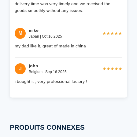
delivery time was very timely and we received the
goods smoothly without any issues.
mike
M
★★★★★
★★★★★
Japan | Oct 16.2025
my dad like it, great of made in china
john
J
★★★★★
★★★★★
Belgium | Sep 16.2025
i bought it , very professional factory !
PRODUITS CONNEXES