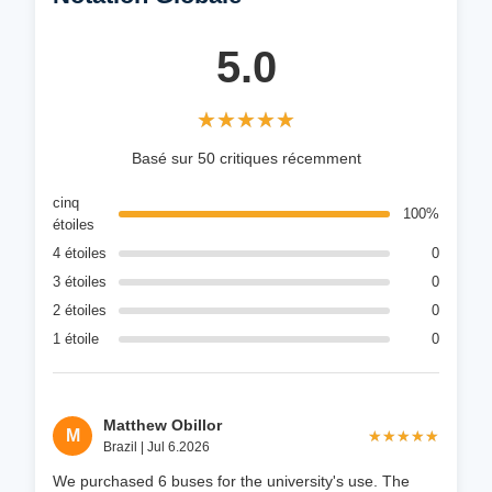
5.0
★★★★★
★★★★★
Basé sur 50 critiques récemment
cinq
100%
étoiles
4 étoiles
0
3 étoiles
0
2 étoiles
0
1 étoile
0
Matthew Obillor
M
★★★★★
★★★★★
Brazil | Jul 6.2026
We purchased 6 buses for the university's use. The