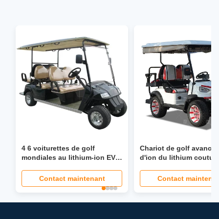
4 6 voiturettes de golf
Chariot de golf avancé 
mondiales au lithium-ion EV
d'ion du lithium coutu
avec direction assistée de 40
boguet de golf de 48 vo
mph, siège pliable, phare
Contact maintenant
Contact maintena
LCD, écran LED