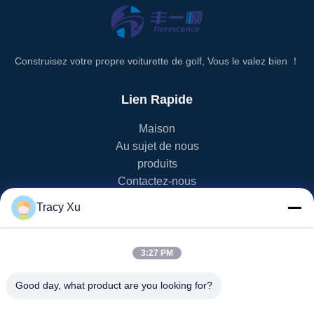
Construisez votre propre voiturette de golf, Vous le valez bien ！
Lien Rapide
Maison
Au sujet de nous
produits
Contactez-nous
Tracy Xu
Catégorie De Produit
Chariot de golf d'EV
3:27 PM
Chariot de golf de NEV
chariot de golf de lsv
Good day, what product are you looking for?
Chariot de golf de 2 Seater