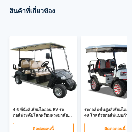
สินค้าที่เกี่ยวข้อง
4 6 ที่นั่งลิเธียมไอออน EV รถ
รถกอล์ฟขั้นสูงลิเธียมไออ
กอล์ฟระดับโลกพร้อมพวงมาลัย
48 โวลต์รถกอล์ฟแบบกำห
เพาเวอร์ 40 ไมล์ต่อชั่วโมงเบาะนั่ง
พับได้หน้าจอ LCD ไฟหน้า LED
ติดต่อตอนนี้
ติดต่อตอนนี้