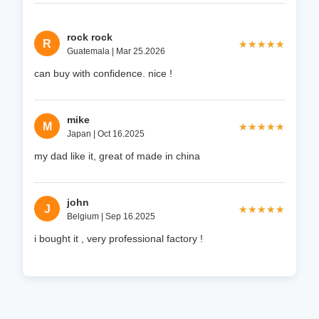
rock rock
R
★★★★★
★★★★★
Guatemala | Mar 25.2026
can buy with confidence. nice !
mike
M
★★★★★
★★★★★
Japan | Oct 16.2025
my dad like it, great of made in china
john
J
★★★★★
★★★★★
Belgium | Sep 16.2025
i bought it , very professional factory !