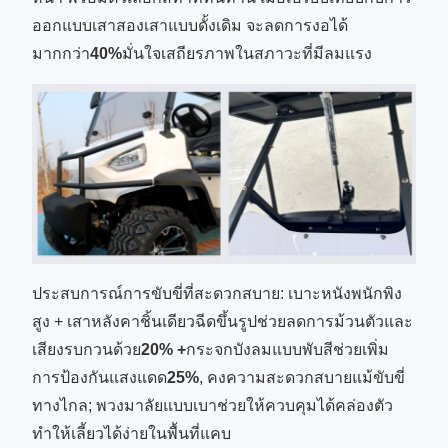
ออกแบบเสาสองเสาแบบดั้งเดิม จะลดการงอได้
มากกว่า
40%
มั่นใจเสถียรภาพในสภาวะที่มีลมแรง
ประสบการณ์การขับขี่ที่สะดวกสบาย: เบาะหนังพนักพิง
สูง + เสาหลังคาชิ้นเดียวฉีดขึ้นรูปช่วยลดการม้วนตัวและ
เสียงรบกวนด้วย
20% +
กระจกบังลมแบบพับสีช่วยเพิ่ม
การป้องกันแสงแดด
25%
, คงความสะดวกสบายแม้ขับขี่
ทางไกล; พวงมาลัยแบบเบาช่วยให้ควบคุมได้คล่องตัว
ทำให้เลี้ยวได้ง่ายในพื้นที่แคบ