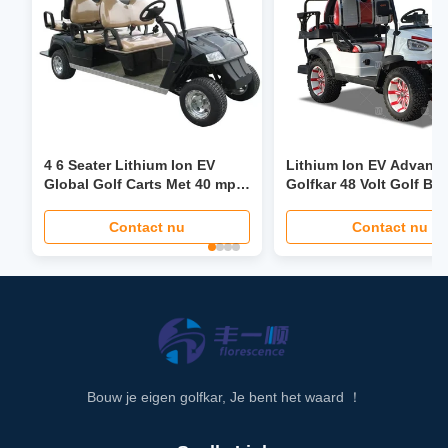
4 6 Seater Lithium Ion EV
Lithium Ion EV Advanc
Global Golf Carts Met 40 mph
Golfkar 48 Volt Golf Bu
stuurbekrachtiging
Custom
Opvouwbare stoel LCD-
Contact nu
Contact nu
koplamp LED-scherm
Bouw je eigen golfkar, Je bent het waard ！