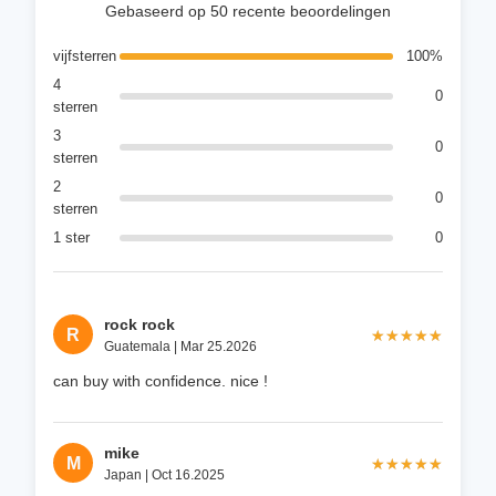
Gebaseerd op 50 recente beoordelingen
vijfsterren
100%
4
0
sterren
3
0
sterren
2
0
sterren
1 ster
0
rock rock
R
★★★★★
★★★★★
Guatemala | Mar 25.2026
can buy with confidence. nice !
mike
M
★★★★★
★★★★★
Japan | Oct 16.2025