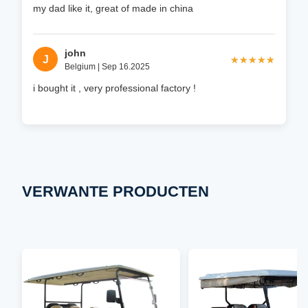
my dad like it, great of made in china
john
J
★★★★★
★★★★★
Belgium | Sep 16.2025
i bought it , very professional factory !
VERWANTE PRODUCTEN