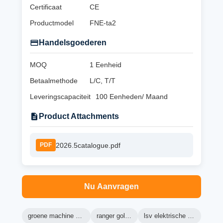
Certificaat
CE
Productmodel
FNE-ta2
Handelsgoederen
MOQ
1 Eenheid
Betaalmethode
L/C, T/T
Leveringscapaciteit
100 Eenheden/ Maand
Product Attachments
2026.5catalogue.pdf
PDF
Nu Aanvragen
groene machine golfkarretjes
ranger golfkarretje
lsv elektrische golfkarretje