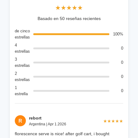
★★★★★
★★★★★
Basado en 50 reseñas recientes
de cinco
100%
estrellas
4
0
estrellas
3
0
estrellas
2
0
estrellas
1
0
estrella
rebort
R
★★★★★
★★★★★
Argentina | Apr 1.2026
florescence serve is nice! after golf cart, i bought