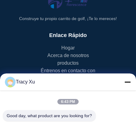
Construye tu propio carrito de golf, ¡Te lo mereces!
Enlace Rápido
Hogar
Acerca de nosotros
productos
Éntrenos en contacto con
Tracy Xu
Categoría De Producto
Carro de golf de EV
6:43 PM
Carro de golf de NEV
carro de golf del lsv
Good day, what product are you looking for?
Carro de golf de 2 Seater
Carro de golf de 4 Seater