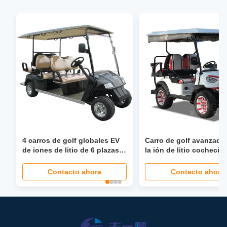
4 carros de golf globales EV
Carro de golf avanzado
de iones de litio de 6 plazas
la ión de litio cochecit
con dirección asistida de 40
golf de 48 voltios
Mph, asiento plegable, faro
personalizado
Contacto ahora
Contacto ahora
LCD, pantalla LED