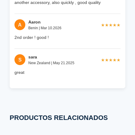
another accessory, also quickly , good quality
Aaron
A
★★★★★
★★★★★
Benin | Mar 10.2026
2nd order ! good !
sara
S
★★★★★
★★★★★
New Zealand | May 21.2025
great
PRODUCTOS RELACIONADOS