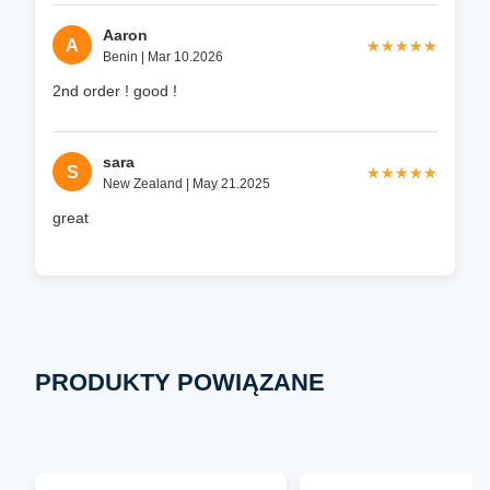
Aaron
A
★★★★★
★★★★★
Benin | Mar 10.2026
2nd order ! good !
sara
S
★★★★★
★★★★★
New Zealand | May 21.2025
great
PRODUKTY POWIĄZANE