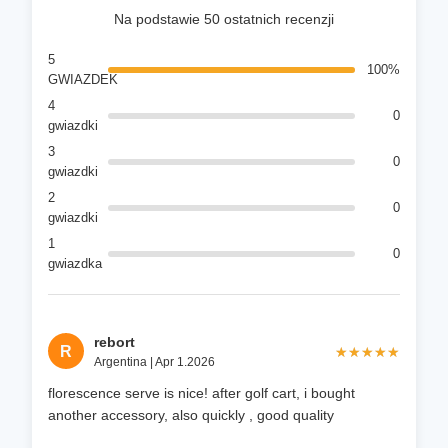
Na podstawie 50 ostatnich recenzji
5
100%
GWIAZDEK
4
0
gwiazdki
3
0
gwiazdki
2
0
gwiazdki
1
0
gwiazdka
rebort
R
★★★★★
★★★★★
Argentina | Apr 1.2026
florescence serve is nice! after golf cart, i bought
another accessory, also quickly , good quality