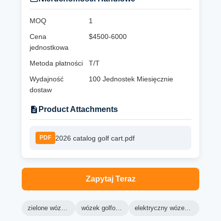
MOQ
1
Cena
$4500-6000
jednostkowa
Metoda płatności
T/T
Wydajność
100 Jednostek Miesięcznie
dostaw
Product Attachments
2026 catalog golf cart.pdf
PDF
Zapytaj Teraz
zielone wózki golfowe
wózek golfowy ranger
elektryczny wózek golfowy lsv