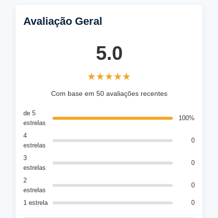
Avaliação Geral
5.0
★★★★★
★★★★★
Com base em 50 avaliações recentes
de 5
100%
estrelas
4
0
estrelas
3
0
estrelas
2
0
estrelas
1 estrela
0