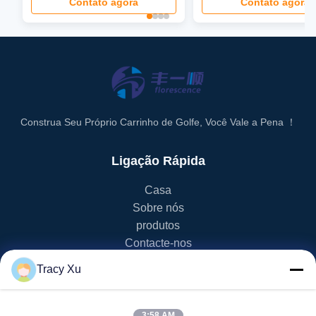
Contato agora
Contato agora
LCD, tela LED
Construa Seu Próprio Carrinho de Golfe, Você Vale a Pena ！
Ligação Rápida
Casa
Sobre nós
produtos
Contacte-nos
Tracy Xu
Categoria De Produto
Carrinho de golfe de EV
3:58 AM