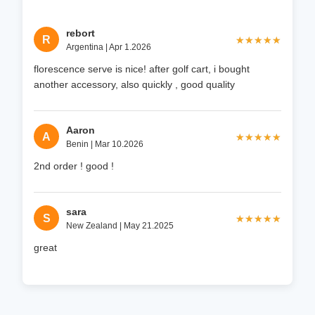
rebort
R
★★★★★
★★★★★
Argentina | Apr 1.2026
florescence serve is nice! after golf cart, i bought
another accessory, also quickly , good quality
Aaron
A
★★★★★
★★★★★
Benin | Mar 10.2026
2nd order ! good !
sara
S
★★★★★
★★★★★
New Zealand | May 21.2025
great