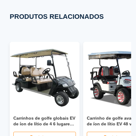
PRODUTOS RELACIONADOS
Carrinhos de golfe globais EV
Carrinho de golfe avan
de íon de lítio de 4 6 lugares
de íon de lítio EV 48 vol
com direção hidráulica de 40
Carrinho de golfe
mph, assento dobrável, farol
personalizado