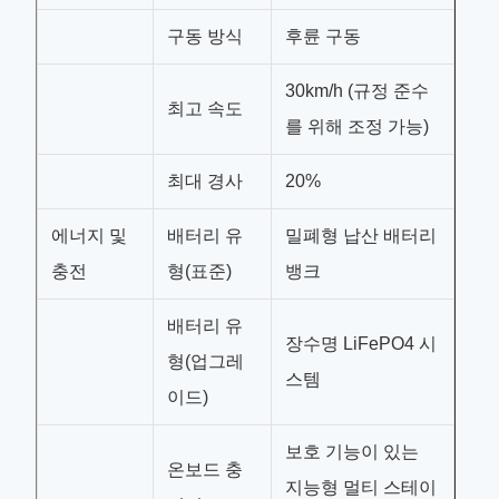
구동 방식
후륜 구동
30km/h (규정 준수
최고 속도
를 위해 조정 가능)
최대 경사
20%
에너지 및
배터리 유
밀폐형 납산 배터리
충전
형(표준)
뱅크
배터리 유
장수명 LiFePO4 시
형(업그레
스템
이드)
보호 기능이 있는
온보드 충
지능형 멀티 스테이