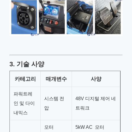
3. 기술 사양
카테고리
매개변수
사양
파워트레
시스템 전
48V 디지털 제어 네
인 및 다이
압
트워크
내믹스
모터
5kW AC 모터