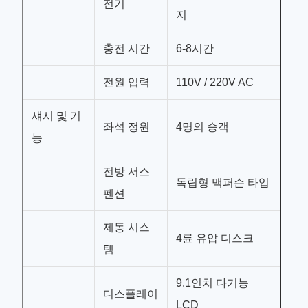
전기
지
충전 시간
6-8시간
전원 입력
110V / 220V AC
섀시 및 기
좌석 정원
4명의 승객
능
전방 서스
독립형 맥퍼슨 타입
펜션
제동 시스
4륜 유압 디스크
템
9.1인치 다기능
디스플레이
LCD