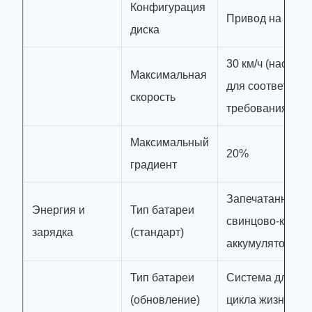
Конфигурация
Привод на задн
диска
30 км/ч (настра
Максимальная
для соответстви
скорость
требованиям)
Максимальный
20%
градиент
Запечатанный
Энергия и
Тип батареи
свинцово-кисло
зарядка
(стандарт)
аккумулятор
Тип батареи
Система длител
(обновление)
цикла жизни Li