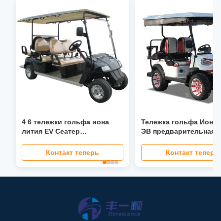
4 6 тележки гольфа иона
Тележка гольфа Иона 
лития EV Сеатер
ЭВ предварительная
глобальные с экраном СИД
таможня багги гольфа
фары ЛКД места
вольт
Контакт теперь
Контакт теперь
гидроусилителя руля 40
Мпх складным