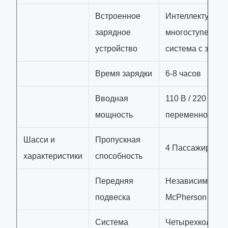
Встроенное
Интеллектуальн
зарядное
многоступенчат
устройство
система с защи
Время зарядки
6-8 часов
Вводная
110 В / 220 В
мощность
переменной
Шасси и
Пропускная
4 Пассажиры
характеристики
способность
Передняя
Независимый т
подвеска
McPherson
Система
Четырехколесн