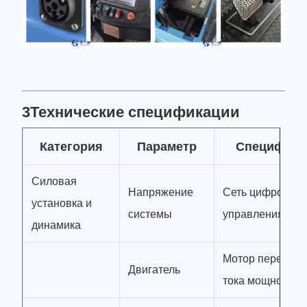
3Технические спецификации
Категория
Параметр
Специфика
Силовая
Напряжение
Сеть цифрового
установка и
системы
управления 48 
динамика
Мотор переменн
Двигатель
тока мощностью 