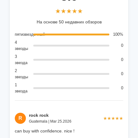
★★★★★
★★★★★
На основе 50 недавних обзоров
пятизвездочный
100%
4
0
звезды
3
0
звезда
2
0
звезды
1
0
звезда
rock rock
R
★★★★★
★★★★★
Guatemala | Mar 25.2026
can buy with confidence. nice !