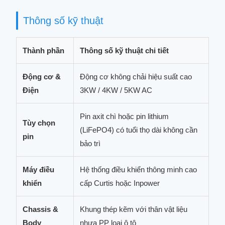
Thông số kỹ thuật
Thành phần
Thông số kỹ thuật chi tiết
Động cơ &
Động cơ không chải hiệu suất cao
Điện
3KW / 4KW / 5KW AC
Pin axit chì hoặc pin lithium
Tùy chọn
(LiFePO4) có tuổi thọ dài không cần
pin
bảo trì
Máy điều
Hệ thống điều khiển thông minh cao
khiển
cấp Curtis hoặc Inpower
Chassis &
Khung thép kẽm với thân vật liệu
Body
nhựa PP loại ô tô