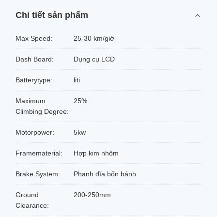
Chi tiết sản phẩm
Max Speed:
25-30 km/giờ
Dash Board:
Dụng cụ LCD
Batterytype:
liti
Maximum
25%
Climbing Degree:
Motorpower:
5kw
Framematerial:
Hợp kim nhôm
Brake System:
Phanh đĩa bốn bánh
Ground
200-250mm
Clearance: