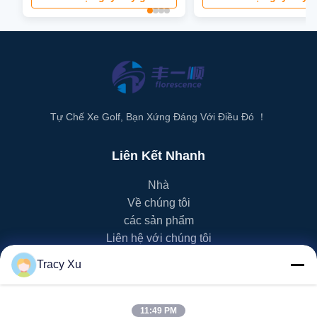
hình LED
Tự Chế Xe Golf, Bạn Xứng Đáng Với Điều Đó ！
Liên Kết Nhanh
Nhà
Về chúng tôi
các sản phẩm
Liên hệ với chúng tôi
Tracy Xu
Danh Mục Sản Phẩm
Xe Golf EV
11:49 PM