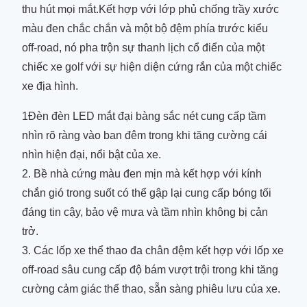
thu hút mọi mắt.Kết hợp với lớp phủ chống trầy xước
màu đen chắc chắn và một bộ đệm phía trước kiểu
off-road, nó pha trộn sự thanh lịch cổ điển của một
chiếc xe golf với sự hiện diện cứng rắn của một chiếc
xe địa hình.
1Đèn đèn LED mắt đại bàng sắc nét cung cấp tầm
nhìn rõ ràng vào ban đêm trong khi tăng cường cái
nhìn hiện đại, nổi bật của xe.
2. Bề nhà cứng màu đen mịn mà kết hợp với kính
chắn gió trong suốt có thể gập lại cung cấp bóng tối
đáng tin cậy, bảo vệ mưa và tầm nhìn không bị cản
trở.
3. Các lốp xe thể thao đa chân đệm kết hợp với lốp xe
off-road sâu cung cấp độ bám vượt trội trong khi tăng
cường cảm giác thể thao, sẵn sàng phiêu lưu của xe.