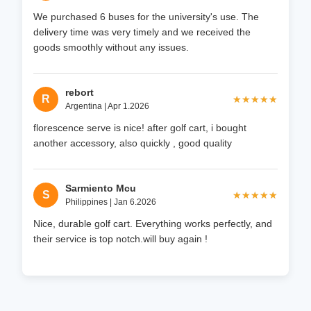
We purchased 6 buses for the university's use. The
delivery time was very timely and we received the
goods smoothly without any issues.
rebort
R
★★★★★
★★★★★
Argentina | Apr 1.2026
florescence serve is nice! after golf cart, i bought
another accessory, also quickly , good quality
Sarmiento Mcu
S
★★★★★
★★★★★
Philippines | Jan 6.2026
Nice, durable golf cart. Everything works perfectly, and
their service is top notch.will buy again !