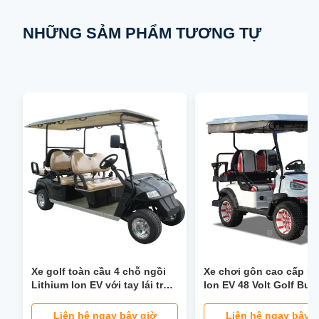
NHỮNG SẢM PHẨM TƯƠNG TỰ
Xe golf toàn cầu 4 chỗ ngồi
Xe chơi gôn cao cấp Li
Lithium Ion EV với tay lái trợ
Ion EV 48 Volt Golf Bu
lực 40 dặm / giờ Ghế có thể
Custom
gập lại Đèn pha LCD Màn
Liên hệ ngay bây giờ
Liên hệ ngay bây g