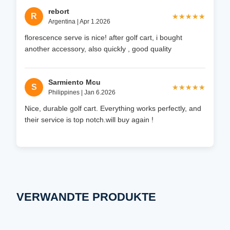
rebort
R
★★★★★
★★★★★
Argentina | Apr 1.2026
florescence serve is nice! after golf cart, i bought
another accessory, also quickly , good quality
Sarmiento Mcu
S
★★★★★
★★★★★
Philippines | Jan 6.2026
Nice, durable golf cart. Everything works perfectly, and
their service is top notch.will buy again !
VERWANDTE PRODUKTE