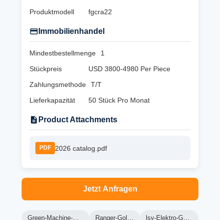
Produktmodell
fgcra22
Immobilienhandel
Mindestbestellmenge
1
Stückpreis
USD 3800-4980 Per Piece
Zahlungsmethode
T/T
Lieferkapazität
50 Stück Pro Monat
Product Attachments
2026 catalog.pdf
PDF
Jetzt Anfragen
Green-Machine-Golfwagen
Ranger-Golfwagen
lsv-Elektro-Golfwagen