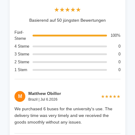
★★★★★
★★★★★
Basierend auf 50 jüngsten Bewertungen
Fünf-
100%
Sterne
4 Sterne
0
3 Sterne
0
2 Sterne
0
1 Stern
0
Matthew Obillor
M
★★★★★
★★★★★
Brazil | Jul 6.2026
We purchased 6 buses for the university's use. The
delivery time was very timely and we received the
goods smoothly without any issues.