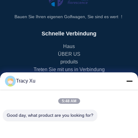
Bauen Sie Ihren eigenen Golfwagen, Sie sind es wert ！
Schnelle Verbindung
Haus
ÜBER US
produits
Treten Sie mit uns in Verbindung
Tracy Xu
Produktkategorie
EV-Golfmobil
5:48 AM
NEV-Golfmobil
lsv Golfmobil
Good day, what product are you looking for?
Golfmobil des Sitzer-2
Golfmobil des Sitzer-4