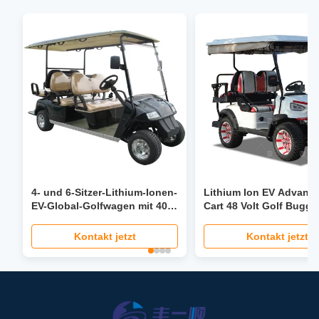
4- und 6-Sitzer-Lithium-Ionen-
Lithium Ion EV Advanc
EV-Global-Golfwagen mit 40
Cart 48 Volt Golf Buggy
Meilen pro Stunde,
Custom
Servolenkung, klappbarem
Kontakt jetzt
Kontakt jetzt
Sitz, LCD-Scheinwerfer und
LED-Bildschirm