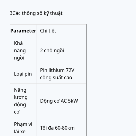
3Các thông số kỹ thuật
Parameter
Chi tiết
Khả
năng
2 chỗ ngồi
ngồi
Pin lithium 72V
Loại pin
công suất cao
Năng
lượng
Động cơ AC 5kW
động
cơ
Phạm vi
Tối đa 60-80km
lái xe