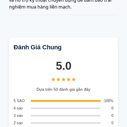
và hỗ trợ kỹ thuật chuyên dụng để đảm bảo trải
nghiệm mua hàng liền mạch.
Đánh Giá Chung
5.0
★★★★★
★★★★★
Dựa trên 50 đánh giá gần đây
5 SAO
100%
4 sao
0
3 sao
0
2 sao
0