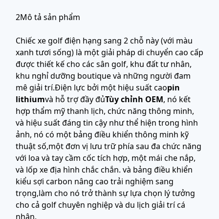
2Mô tả sản phẩm
Chiếc xe golf điện hạng sang 2 chỗ này (với màu
xanh tươi sống) là một giải pháp di chuyển cao cấp
được thiết kế cho các sân golf, khu đất tư nhân,
khu nghỉ dưỡng boutique và những người đam
mê giải trí.Điện lực bởi một hiệu suất cao
pin
lithium
và hỗ trợ đầy đủ
Tùy chỉnh OEM
, nó kết
hợp thẩm mỹ thanh lịch, chức năng thông minh,
và hiệu suất đáng tin cậy như thể hiện trong hình
ảnh, nó có một bảng điều khiển thông minh kỹ
thuật số,một đơn vị lưu trữ phía sau đa chức năng
với loa và tay cầm cốc tích hợp, một mái che nắp,
và lốp xe địa hình chắc chắn. và bảng điều khiển
kiểu sợi carbon nâng cao trải nghiệm sang
trọng,làm cho nó trở thành sự lựa chọn lý tưởng
cho cả golf chuyên nghiệp và du lịch giải trí cá
nhân.