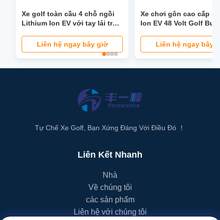
Xe golf toàn cầu 4 chỗ ngồi
Xe chơi gôn cao cấp Li
Lithium Ion EV với tay lái trợ
Ion EV 48 Volt Golf Bu
lực 40 dặm / giờ Ghế có thể
Custom
gập lại Đèn pha LCD Màn
Liên hệ ngay bây giờ
Liên hệ ngay bây g
hình LED
Tự Chế Xe Golf, Bạn Xứng Đáng Với Điều Đó ！
Liên Kết Nhanh
Nhà
Về chúng tôi
các sản phẩm
Liên hệ với chúng tôi