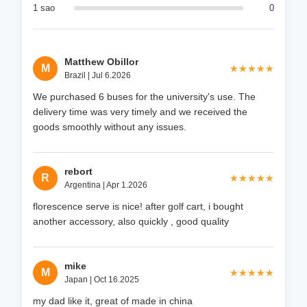
1 sao
0
Matthew Obillor
M
★★★★★
★★★★★
Brazil | Jul 6.2026
We purchased 6 buses for the university's use. The
delivery time was very timely and we received the
goods smoothly without any issues.
rebort
R
★★★★★
★★★★★
Argentina | Apr 1.2026
florescence serve is nice! after golf cart, i bought
another accessory, also quickly , good quality
mike
M
★★★★★
★★★★★
Japan | Oct 16.2025
my dad like it, great of made in china