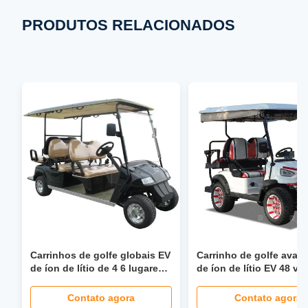
PRODUTOS RELACIONADOS
Carrinhos de golfe globais EV
Carrinho de golfe avan
de íon de lítio de 4 6 lugares
de íon de lítio EV 48 vol
com direção hidráulica de 40
Carrinho de golfe
mph, assento dobrável, farol
personalizado
Contato agora
Contato agora
LCD, tela LED