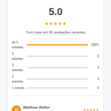
5.0
★★★★★
★★★★★
Com base em 50 avaliações recentes
de 5
100%
estrelas
4
0
estrelas
3
0
estrelas
2
0
estrelas
1 estrela
0
Matthew Obillor
M
★★★★★
★★★★★