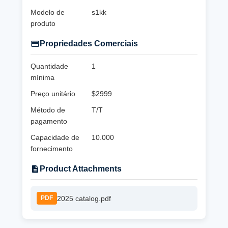
Modelo de
s1kk
produto
Propriedades Comerciais
Quantidade
1
mínima
Preço unitário
$2999
Método de
T/T
pagamento
Capacidade de
10.000
fornecimento
Product Attachments
2025 catalog.pdf
PDF