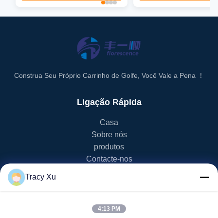
Construa Seu Próprio Carrinho de Golfe, Você Vale a Pena ！
Ligação Rápida
Casa
Sobre nós
produtos
Contacte-nos
Tracy Xu
Categoria De Produto
Carrinho de golfe de EV
4:13 PM