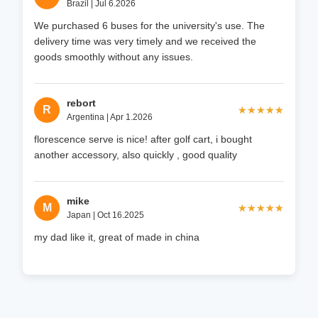
Brazil | Jul 6.2026
We purchased 6 buses for the university's use. The
delivery time was very timely and we received the
goods smoothly without any issues.
rebort
R
★★★★★
★★★★★
Argentina | Apr 1.2026
florescence serve is nice! after golf cart, i bought
another accessory, also quickly , good quality
mike
M
★★★★★
★★★★★
Japan | Oct 16.2025
my dad like it, great of made in china