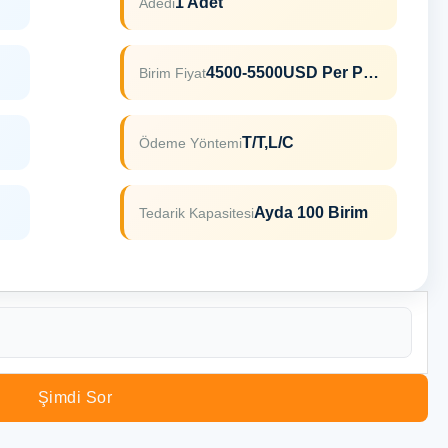
1 Adet
Adedi
4500-5500USD Per Piece
Birim Fiyat
T/T,L/C
Ödeme Yöntemi
Ayda 100 Birim
Tedarik Kapasitesi
Şimdi Sor