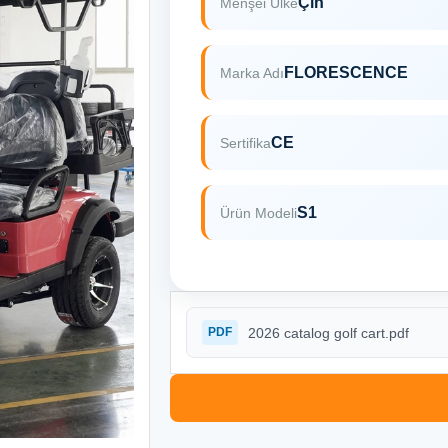
Çin
Menşei Ülke
FLORESCENCE
Marka Adı
CE
Sertifika
S1
Ürün Modeli
2026 catalog golf cart.pdf
PDF