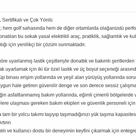
, Sertifikalı ve Çok Yönlü
nuyoruz; hem golf sahasında hem de diğer ortamlarda olağanüstü 
natılan bu sokak yasal elektrikli araç, pratiklik, sağlamlık ve kul
ığı için yenilikçi bir çözüm sunmaktadır.
 göre uyarlanmış lastik çeşitleriyle donattık ve bakımlı şeritlerd
k uyarlamak için iki tür özel lastik ve üç boyut seçeneği arasın
kulüp binası erişim yollarında ve yeşil alan yürüyüş yollarında so
n uygun hale getiren güvenilir denge ve son derece sessiz çalışma
neğin asfaltlanmamış bakım yollarında, eğimli çimenli bölgelerde
gelere ulaşması gereken bakım ekipleri ve güvenlik personeli içi
 tam bir yolcu takımı taşıyıp taşımadığınızı yük taşıma kapasites
rtırın
ılı ve kullanıcı dostu bir deneyimin keyfini çıkarmak için entegre