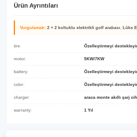
Ürün Ayrıntıları
Vurgulamak:
2 + 2 koltuklu elektrikli golf arabası
,
Lüks EV
tire:
Özelleştirmeyi destekleyi
motor:
5KW/7KW
battery:
Özelleştirmeyi destekleyi
color:
Özelleştirmeyi destekleyi
charger:
araca monte akıllı şarj ci
warranty:
1 Yıl