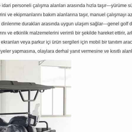
dari personeli çalışma alanları arasında hızla taşır—yürüme süresin
ni ve ekipmanlarını bakım alanlarına taşır, manuel çalışmayı aza
ve dinlenme durakları arasında uygun ulaşım sağlar—genel golf den
ı ve etkinlik malzemelerini verimli bir şekilde hareket ettirir, a
ranları veya parkur içi ürün sergileri için mobil bir tanıtım arac
eler yapmasına, olaylara derhal yanıt vermesine ve kısıtlı alanlar