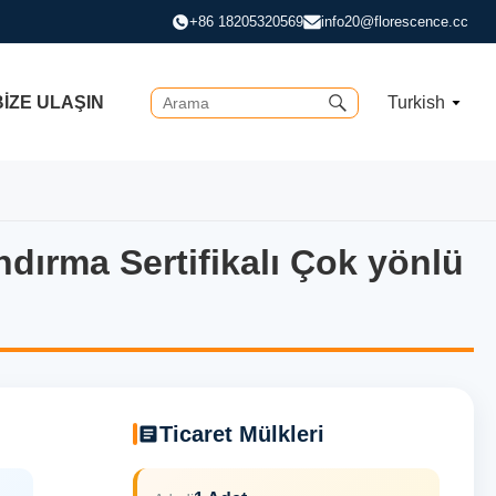
+86 18205320569
info20@florescence.cc
BIZE ULAŞIN
Turkish
ndırma Sertifikalı Çok yönlü
ndırma Sertifikalı Çok yönlü S
Ticaret Mülkleri