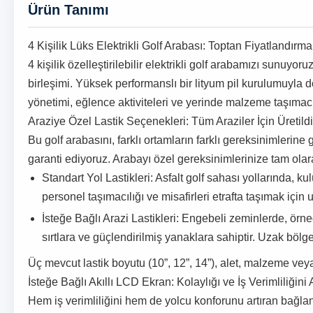
Ürün Tanımı
4 Kişilik Lüks Elektrikli Golf Arabası: Toptan Fiyatlandırma
4 kişilik özelleştirilebilir elektrikli golf arabamızı su
birleşimi. Yüksek performanslı bir lityum pil kurulumuyla do
yönetimi, eğlence aktiviteleri ve yerinde malzeme taşımacıl
Araziye Özel Lastik Seçenekleri: Tüm Araziler İçin Üretildi
Bu golf arabasını, farklı ortamların farklı gereksinimlerine
garanti ediyoruz. Arabayı özel gereksinimlerinize tam olara
Standart Yol Lastikleri: Asfalt golf sahası yollarında, 
personel taşımacılığı ve misafirleri etrafta taşımak içi
İsteğe Bağlı Arazi Lastikleri: Engebeli zeminlerde, ör
sırtlara ve güçlendirilmiş yanaklara sahiptir. Uzak böl
Üç mevcut lastik boyutu (10”, 12”, 14”), alet, malzeme veya
İsteğe Bağlı Akıllı LCD Ekran: Kolaylığı ve İş Verimliliğini A
Hem iş verimliliğini hem de yolcu konforunu artıran bağlant