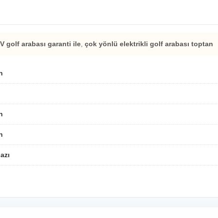
 golf arabası garanti ile
,
çok yönlü elektrikli golf arabası toptan
n
n
n
hazı