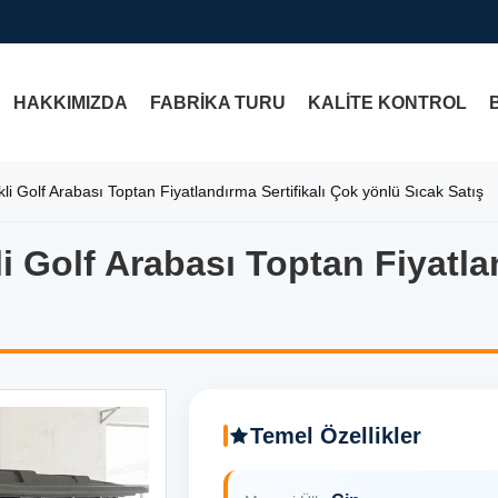
HAKKIMIZDA
FABRIKA TURU
KALITE KONTROL
ikli Golf Arabası Toptan Fiyatlandırma Sertifikalı Çok yönlü Sıcak Satış
li Golf Arabası Toptan Fiyatla
li Golf Arabası Toptan Fiyatla
Temel Özellikler