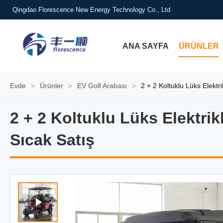
Qingdao Florescence New Energy Technology Co., Ltd
ANA SAYFA
ÜRÜNLER
Evde
>
Ürünler
>
EV Golf Arabası
>
2 + 2 Koltuklu Lüks Elektr
2 + 2 Koltuklu Lüks Elektrik
2 + 2 Koltuklu Lüks Elektrik
Sıcak Satış