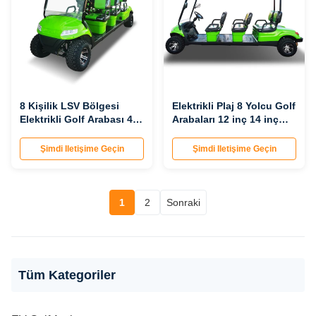
8 Kişilik LSV Bölgesi
Elektrikli Plaj 8 Yolcu Golf
Elektrikli Golf Arabası 48
Arabaları 12 inç 14 inç
Volt 850KG ODM OEM
Lastikli Elektrikli Golf
Otobüsü
Şimdi Iletişime Geçin
Şimdi Iletişime Geçin
1
2
Sonraki
Tüm Kategoriler