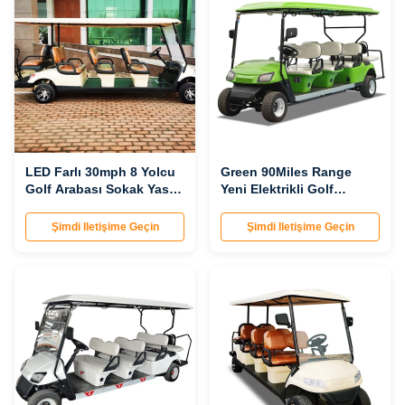
LED Farlı 30mph 8 Yolcu
Green 90Miles Range
Golf Arabası Sokak Yasal
Yeni Elektrikli Golf
Arabaları
Arabaları LSV 670KG 8
Koltuk
Şimdi Iletişime Geçin
Şimdi Iletişime Geçin