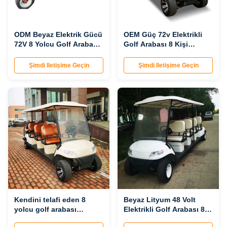
ODM Beyaz Elektrik Gücü
OEM Güç 72v Elektrikli
72V 8 Yolcu Golf Arabası
Golf Arabası 8 Kişi
500Lbs Kargo Kapasitesi
30Mph
Şimdi Iletişime Geçin
Şimdi Iletişime Geçin
Kendini telafi eden 8
Beyaz Lityum 48 Volt
yolcu golf arabası
Elektrikli Golf Arabası 8
elektrikli kulüp arabası
Kişilik Özel