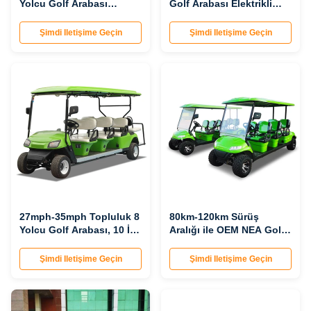
Yolcu Golf Arabası
Golf Arabası Elektrikli
Satıcısı
ODM OEM
Şimdi Iletişime Geçin
Şimdi Iletişime Geçin
27mph-35mph Topluluk 8
80km-120km Sürüş
Yolcu Golf Arabası, 10 İnç
Aralığı ile OEM NEA Golf
12 İnç 14 İnç Lastiklerle
Arabaları Yeşil Makine
Şimdi Iletişime Geçin
Şimdi Iletişime Geçin