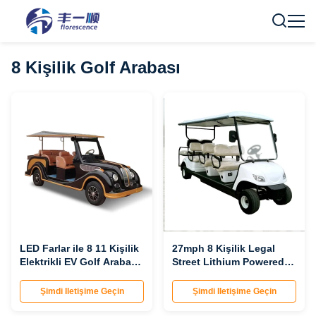
8 Kişilik Golf Arabası
LED Farlar ile 8 11 Kişilik
27mph 8 Kişilik Legal
Elektrikli EV Golf Arabası
Street Lithium Powered
Buggy Yüksek
Golf Arabaları arabası
Performanslı Lityum Pil
Özel
Şimdi Iletişime Geçin
Şimdi Iletişime Geçin