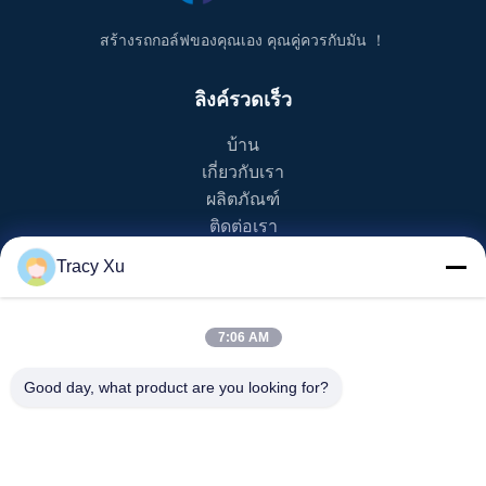
สร้างรถกอล์ฟของคุณเอง คุณคู่ควรกับมัน ！
ลิงค์รวดเร็ว
บ้าน
เกี่ยวกับเรา
ผลิตภัณฑ์
ติดต่อเรา
Tracy Xu
หมวดหมู่สินค้า
รถกอล์ฟ EV
7:06 AM
รถกอล์ฟ NEV
รถกอล์ฟ LSV
Good day, what product are you looking for?
รถกอล์ฟ 2 ที่นั่ง
รถกอล์ฟ 4 ที่นั่ง