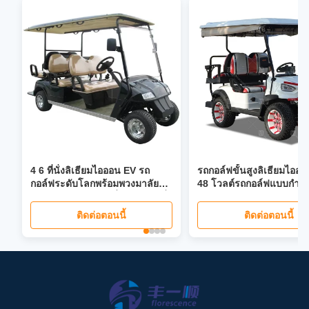
4 6 ที่นั่งลิเธียมไอออน EV รถ
รถกอล์ฟขั้นสูงลิเธียมไออ
กอล์ฟระดับโลกพร้อมพวงมาลัย
48 โวลต์รถกอล์ฟแบบกำห
เพาเวอร์ 40 ไมล์ต่อชั่วโมงเบาะนั่ง
พับได้หน้าจอ LCD ไฟหน้า LED
ติดต่อตอนนี้
ติดต่อตอนนี้