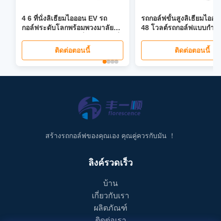
4 6 ที่นั่งลิเธียมไอออน EV รถ
รถกอล์ฟขั้นสูงลิเธียมไออ
กอล์ฟระดับโลกพร้อมพวงมาลัย
48 โวลต์รถกอล์ฟแบบกำห
เพาเวอร์ 40 ไมล์ต่อชั่วโมงเบาะนั่ง
พับได้หน้าจอ LCD ไฟหน้า LED
ติดต่อตอนนี้
ติดต่อตอนนี้
สร้างรถกอล์ฟของคุณเอง คุณคู่ควรกับมัน ！
ลิงค์รวดเร็ว
บ้าน
เกี่ยวกับเรา
ผลิตภัณฑ์
ติดต่อเรา