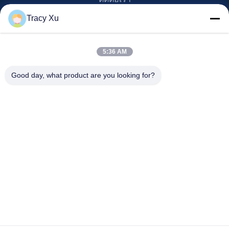
Tracy Xu
หมวดหมู่สินค้า
รถกอล์ฟ EV
5:36 AM
รถกอล์ฟ NEV
รถกอล์ฟ LSV
Good day, what product are you looking for?
รถกอล์ฟ 2 ที่นั่ง
รถกอล์ฟ 4 ที่นั่ง
ติดต่อเรา
info20@florescence.cc
86-532-87559266
ชิงเต่า jimo มณฑลซานตง
สิทธิป้ายกํากับ © 2023-2026 Qingdao Florescence New Energy