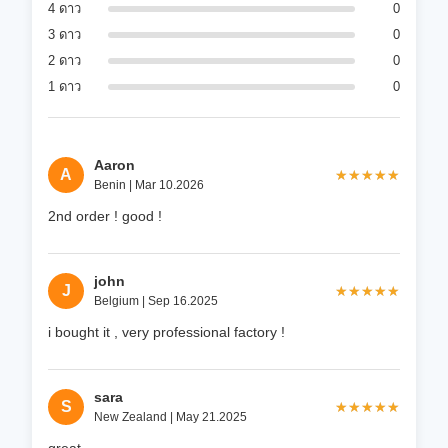
4 ดาว
0
3 ดาว
0
2 ดาว
0
1 ดาว
0
Aaron
A
★★★★★
★★★★★
Benin | Mar 10.2026
2nd order ! good !
john
J
★★★★★
★★★★★
Belgium | Sep 16.2025
i bought it , very professional factory !
sara
S
★★★★★
★★★★★
New Zealand | May 21.2025