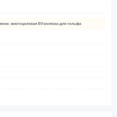
секом
,
многоцелевая EV-коляска для гольфа