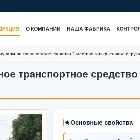
ДУКЦИЯ
О КОМПАНИИ
НАША ФАБРИКА
КОНТРО
унальное транспортное средство 2-местная гольф-коляска с гру
ое транспортное средство 
ое транспортное средство 
Основные свойства