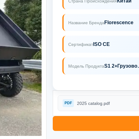
Китай
Страна Происхождения
Florescence
Название Бренда
ISO CE
Сертификат
S1 2+
Модель Продукта
2025 catalog.pdf
PDF