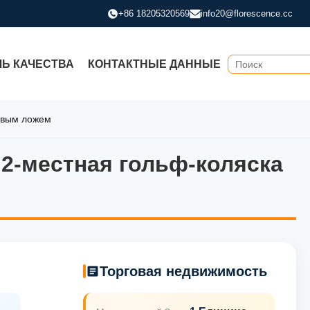
+86 18205320569
info20@florescence.cc
ЛЬ КАЧЕСТВА
КОНТАКТНЫЕ ДАННЫЕ
зовым ложем
2-местная гольф-коляска
2-местная гольф-коляска с
Торговая недвижимость