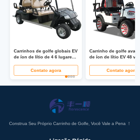
Carrinhos de golfe globais EV
Carrinho de golfe avan
de íon de lítio de 4 6 lugares
de íon de lítio EV 48 vol
com direção hidráulica de 40
Carrinho de golfe
mph, assento dobrável, farol
personalizado
Contato agora
Contato agora
LCD, tela LED
Construa Seu Próprio Carrinho de Golfe, Você Vale a Pena ！