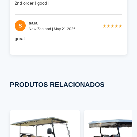
2nd order ! good !
sara
S
★★★★★
★★★★★
New Zealand | May 21.2025
great
PRODUTOS RELACIONADOS