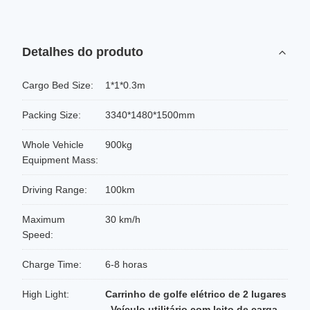
Detalhes do produto
Cargo Bed Size:
1*1*0.3m
Packing Size:
3340*1480*1500mm
Whole Vehicle
900kg
Equipment Mass:
Driving Range:
100km
Maximum
30 km/h
Speed:
Charge Time:
6-8 horas
High Light:
Carrinho de golfe elétrico de 2 lugares
,
Veículo utilitário com leito de carga
,