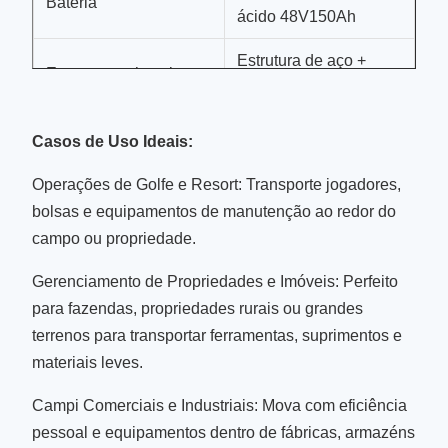
Bateria
ácido 48V150Ah
Estrutura de aço +
Estrutura e chassi
chassi semi-alumínio
Material de moldagem
Casos de Uso Ideais:
Carroceria
de plástico de
Operações de Golfe e Resort: Transporte jogadores,
engenharia ABS
bolsas e equipamentos de manutenção ao redor do
Pneus off-road de 12
campo ou propriedade.
Pneus e Rodas
polegadas, rodas de
Gerenciamento de Propriedades e Imóveis: Perfeito
liga leve
para fazendas, propriedades rurais ou grandes
terrenos para transportar ferramentas, suprimentos e
materiais leves.
Campi Comerciais e Industriais: Mova com eficiência
pessoal e equipamentos dentro de fábricas, armazéns