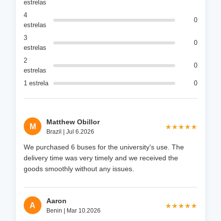
estrelas
4
0
estrelas
3
0
estrelas
2
0
estrelas
1 estrela
0
Matthew Obillor
M
★★★★★
★★★★★
Brazil | Jul 6.2026
We purchased 6 buses for the university's use. The
delivery time was very timely and we received the
goods smoothly without any issues.
Aaron
A
★★★★★
★★★★★
Benin | Mar 10.2026