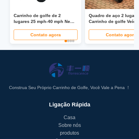
Carrinho de golfe de 2
Quadro de aço 2 lugare
lugares 25 mph-40 mph New
Carrinho de golfe Veícu
Energy para resort de lazer do
energia nova ODM 1 an
clube
garantia Potência da ba
Contato agora
Contato agora
de lítio
Construa Seu Próprio Carrinho de Golfe, Você Vale a Pena ！
Ligação Rápida
Casa
Sobre nós
produtos