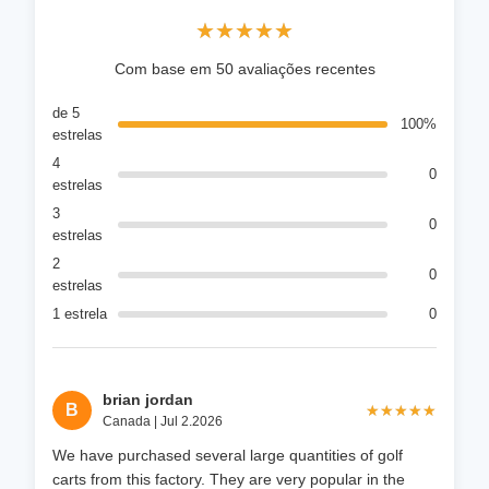
★★★★★
★★★★★
Com base em 50 avaliações recentes
de 5
100%
estrelas
4
0
estrelas
3
0
estrelas
2
0
estrelas
1 estrela
0
brian jordan
B
★★★★★
★★★★★
Canada | Jul 2.2026
We have purchased several large quantities of golf
carts from this factory. They are very popular in the