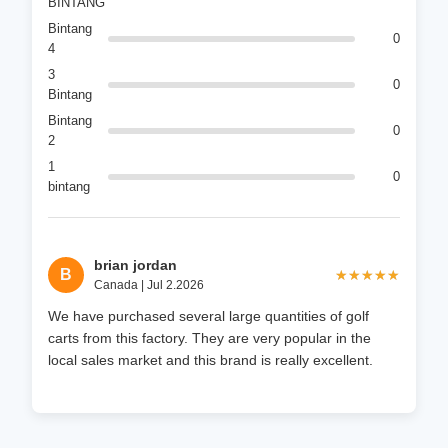
BINTANG
Bintang
0
4
3
0
Bintang
Bintang
0
2
1
0
bintang
brian jordan
B
★★★★★
★★★★★
Canada | Jul 2.2026
We have purchased several large quantities of golf
carts from this factory. They are very popular in the
local sales market and this brand is really excellent.