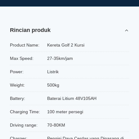
Rincian produk
Product Name:
Kereta Golf 2 Kursi
Max Speed:
27-35km/jam
Power:
Listrik
Weight:
500kg
Battery:
Baterai Litium 48V105AH
Charging Time:
100 meter persegi
Driving range:
70-80KM
Charger:
Pengisi Daya Cerdas yang Dipasang di