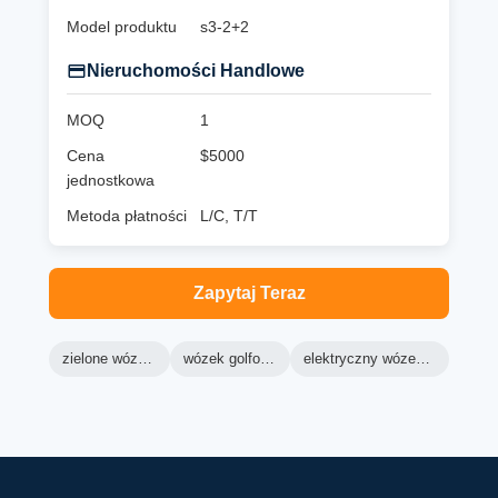
Model produktu
s3-2+2
Nieruchomości Handlowe
MOQ
1
Cena
$5000
jednostkowa
Metoda płatności
L/C, T/T
Zapytaj Teraz
zielone wózki golfowe
wózek golfowy ranger
elektryczny wózek golfowy lsv