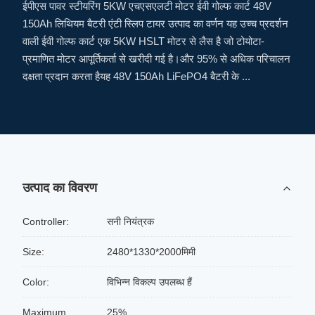
ईपीएस पावर स्टीयरिंग 5KW एचएसएलटी मोटर ईवी गोल्फ कार्ट 48V
150Ah लिथियम बैटरी एंटी स्लिप टायर उत्पाद का वर्णन यह उच्च प्रदर्शन
वाली ईवी गोल्फ कार्ट एक 5KW HSLT मोटर से लैस है जो टोयोटा-
प्रमाणित मोटर आपूर्तिकर्ता से खरीदी गई है।और 95% से अधिक परिचालन
दक्षता प्रदान करता हैयह 48V 150Ah LiFePO4 बैटरी के ...
उत्पाद का विवरण
Controller:
सनी नियंत्रक
Size:
2480*1330*2000मिमी
Color:
विभिन्न विकल्प उपलब्ध हैं
Maximum
25%