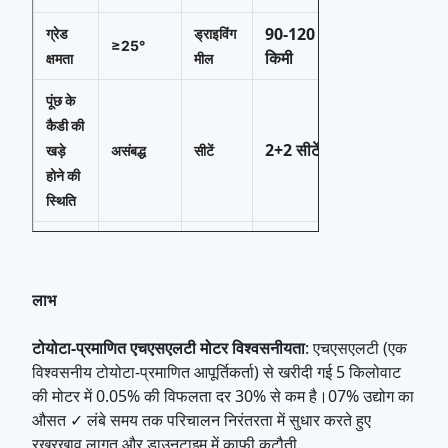
90-120
ग्रेड
ड्राइविंग
≥25°
किमी
क्षमता
मील
पूंछ के
कैडी की
2+2 सीटें
खड़े
असंबद्ध
सीटें
होने की
स्थिति
सीई
प्रमाणन
ब्रांड नाम
फूलना
सामने की
ब्रेक
टायर का
लाभ
डिस्क+पीछे
R14
सिस्टम
आकार
की डिस्क
टोयोटा-प्रमाणित एचएसएलटी मोटर विश्वसनीयता
: एचएसएलटी (एक
विश्वसनीय टोयोटा-प्रमाणित आपूर्तिकर्ता) से खरीदी गई 5 किलोवाट
चार्ज का
सात से नौ
ईंधन का
विद्युत
की मोटर में 0.05% की विफलता दर 30% से कम है।07% उद्योग का
समय
बजे
प्रकार
औसत ✓ लंबे समय तक परिचालन निरंतरता में सुधार करते हुए
रखरखाव लागत और डाउनटाइम में काफी कटौती.
अनुकूलन
लिथियम बैटरी