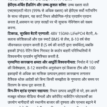
रंग
बैटरी
ईपीएस-वर्धित हैंडलिंग और उच्च-कुशल शक्ति
: उच्च दक्षता वाले
समर्थन करें
48V150aah
एचएसएलटी मोटर (99% से अधिक दक्षता) को ईपीएस सर्वो स्टीयरिंग
5 किलोवाट
के साथ जोड़कर, यह कार्ट स्थिर औद्योगिक-ग्रेड प्रदर्शन प्रदान
मोटर
का एसी
नियंत्रक
एचएसएलटी
करता है,असमान या उग्र सतहों पर भी सुचारू नेविगेशन को सक्षम
मोटर
करना.
टिकाऊ, सुरक्षित बैटरी प्रणाली
: 48V 150Ah LiFePO4 बैटरी, A-
4 व्यक्ति
बुद्धिमान उच्च
क्लास कोशिकाओं और एक स्मार्ट BMS से लैस, 8-10 वर्ष सेवा
प्रकार
इलेक्ट्रिक
चार्जर
आवृत्ति कार
जीवनकाल प्रदान करती है (5 वर्ष की वारंटी द्वारा समर्थित),जबकि
गोल्फ कार्ट
चार्जर
इसकी IP65 रेटिंग बिना गिरावट के कठोर बाहरी परिस्थितियों में
विश्वसनीय प्रदर्शन सुनिश्चित करती है.
प्रमाणित कारखाना क्षमता और आपूर्ति विश्वसनीयता
: निर्यात में 10 वर्षों
की विशेषज्ञता, 8-12 सदस्यीय अनुसंधान एवं विकास टीम और 100
इकाइयों से अधिक का मासिक उत्पादन,हमारा कारखाना लगातार
वैश्विक थोक आदेशों को बिना किसी समझौता के गुणवत्ता और समय पर
वितरण के साथ पूरा करता है.
विन-विन ब्रांड प्रचार सहायता
: स्थिर उत्पाद आपूर्ति से परे, हम अपने
मजबूत सोशल मीडिया चैनलों और कॉर्पोरेट मार्केटिंग प्लेटफार्मों का
उपयोग भागीदारों को स्थानीय बाजार की दृश्यता और प्रभाव बढ़ाने में