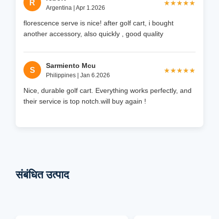
R
★★★★★
★★★★★
Argentina | Apr 1.2026
florescence serve is nice! after golf cart, i bought
another accessory, also quickly , good quality
Sarmiento Mcu
S
★★★★★
★★★★★
Philippines | Jan 6.2026
Nice, durable golf cart. Everything works perfectly, and
their service is top notch.will buy again !
संबंधित उत्पाद