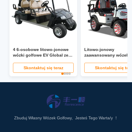
4 6-osobowe litowo-jonowe
Litowo-jonowy
wózki golfowe EV Global ze
zaawansowany wózek
wspomaganiem kierownicy o
golfowy EV 48 V Golf 
prędkości 40 mil na godzinę
Niestandardowy
Skontaktuj się teraz
Skontaktuj się ter
Składane siedzisko Reflektor
LCD Ekran LED
Zbuduj Własny Wózek Golfowy, Jesteś Tego Warta/y ！