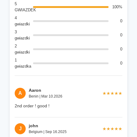
5
100%
GWIAZDEK
4
0
gwiazdki
3
0
gwiazdki
2
0
gwiazdki
1
0
gwiazdka
Aaron
A
★★★★★
★★★★★
Benin | Mar 10.2026
2nd order ! good !
john
J
★★★★★
★★★★★
Belgium | Sep 16.2025