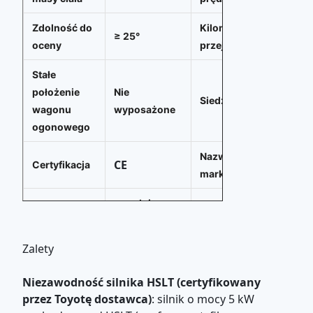
Zdolność do
Kilometr
90-12
≥ 25°
oceny
przejechany
Stałe
położenie
Nie
4 sied
Siedzenia
wagonu
wyposażone
ogonowego
Nazwa
CE
Certyfikacja
Flores
marki
przedni
System
Rozmiar
dysk+ tylny
R14
hamulcowy
opony
dysk
Zalety
Czas
Rodzaj
7-9h
Elektr
Niezawodność silnika HSLT (certyfikowany
ładowania
paliwa
przez Toyotę dostawca)
: silnik o mocy 5 kW