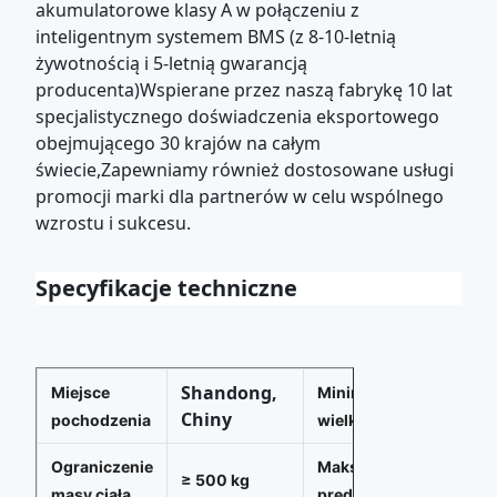
akumulatorowe klasy A w połączeniu z
inteligentnym systemem BMS (z 8-10-letnią
żywotnością i 5-letnią gwarancją
producenta)Wspierane przez naszą fabrykę 10 lat
specjalistycznego doświadczenia eksportowego
obejmującego 30 krajów na całym
świecie,Zapewniamy również dostosowane usługi
promocji marki dla partnerów w celu wspólnego
wzrostu i sukcesu.
Specyfikacje techniczne
Shandong,
Miejsce
Minimalny
200-2
Chiny
pochodzenia
wielkości
Ograniczenie
Maksymalna
≥ 500 kg
30 km/
masy ciała
prędkość