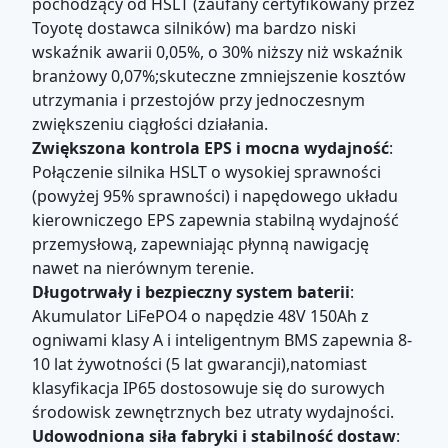
pochodzący od HSLT (zaufany certyfikowany przez
Akumul
Wsparcie
Toyotę dostawca silników) ma bardzo niski
Kolor
Akumulator
litowy
dostosowania
wskaźnik awarii 0,05%, o 30% niższy niż wskaźnik
48V15
branżowy 0,07%;skuteczne zmniejszenie kosztów
Silnik AC o
utrzymania i przestojów przy jednoczesnym
Silnik
Kontroler
HSLT
mocy 5 kW
zwiększeniu ciągłości działania.
Zwiększona kontrola EPS i mocna wydajność
:
Intelig
Połączenie silnika HSLT o wysokiej sprawności
Elektryczny
ładowa
(powyżej 95% sprawności) i napędowego układu
wózek
Rodzaj
Ładowarka
samoc
kierowniczego EPS zapewnia stabilną wydajność
golfowy dla 4
o wyso
przemysłową, zapewniając płynną nawigację
osób
częstot
nawet na nierównym terenie.
Długotrwały i bezpieczny system baterii
:
Akumulator LiFePO4 o napędzie 48V 150Ah z
ogniwami klasy A i inteligentnym BMS zapewnia 8-
10 lat żywotności (5 lat gwarancji),natomiast
klasyfikacja IP65 dostosowuje się do surowych
środowisk zewnętrznych bez utraty wydajności.
Udowodniona siła fabryki i stabilność dostaw
: