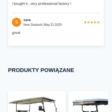
i bought it , very professional factory !
sara
S
★★★★★
★★★★★
New Zealand | May 21.2025
great
PRODUKTY POWIĄZANE