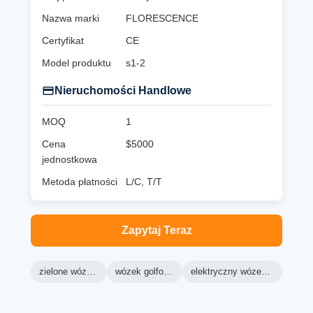
Nazwa marki
FLORESCENCE
Certyfikat
CE
Model produktu
s1-2
Nieruchomości Handlowe
MOQ
1
Cena
$5000
jednostkowa
Metoda płatności
L/C, T/T
Zapytaj Teraz
zielone wózki golfowe
wózek golfowy ranger
elektryczny wózek golfowy lsv