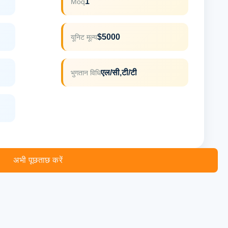
1
Moq
$5000
यूनिट मूल्य
एल/सी,टी/टी
भुगतान विधि
अभी पूछताछ करें