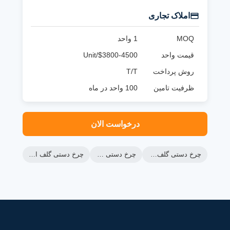
املاک تجاری
MOQ
1 واحد
قیمت واحد
$3800-4500/Unit
روش پرداخت
T/T
ظرفیت تامین
100 واحد در ماه
درخواست الان
چرخ دستی گلف ماشین سبز
چرخ دستی گلف رنجر
چرخ دستی گلف الکتریکی lsv