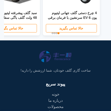
4 چرخ دستی گلف جهانی لیتیوم
یون EV 6 سرنشین با فرمان برقی
48 ولت گلف باگی سفارشی
40 مایل در ساعت با صفحه نمایش
LED چراغ جلو LCD صندلی تاشو
حالا تماس بگیرید
حالا تماس بگیرید
ساخت گاری گلف خودتان، شما ارزشش را دارید!
پيوند سريع
خونه
درباره ما
محصولات