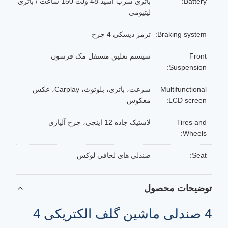
Battery:
باتری سرب اسید 48 ولت 150 ساعت / باتری
لیتیومی
Braking system:
ترمز دیسکی 4 چرخ
Front
سیستم تعلیق مستقل مک فرسون
Suspension:
Multifunctional
سرعت، باتری، بلوتوث، Carplay، عکس
LCD screen:
معکوس
Tires and
لاستیک جاده 12 اینچی، چرخ آلیاژی
Wheels:
Seat:
صندلی های لحافی لوکس
توضیحات محصول
4 صندلی ماشین گلف الکتریکی 4