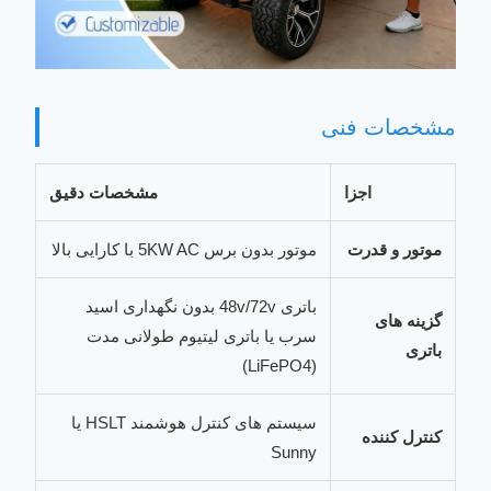
مشخصات فنی
اجزا
مشخصات دقیق
موتور و قدرت
موتور بدون برس 5KW AC با کارایی بالا
باتری 48v/72v بدون نگهداری اسید
گزینه های
سرب یا باتری لیتیوم طولانی مدت
باتری
(LiFePO4)
سیستم های کنترل هوشمند HSLT یا
کنترل کننده
Sunny