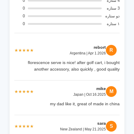
4 ستاره
0
3 ستاره
0
دو ستاره
0
۱ ستاره
0
rebort
R
★★★★★
★★★★★
Argentina | Apr 1.2026
florescence serve is nice! after golf cart, i bought
another accessory, also quickly , good quality
mike
M
★★★★★
★★★★★
Japan | Oct 16.2025
my dad like it, great of made in china
sara
S
★★★★★
★★★★★
New Zealand | May 21.2025