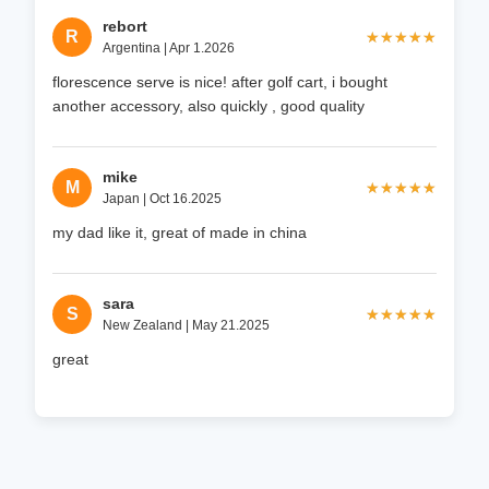
rebort
R
★★★★★
★★★★★
Argentina | Apr 1.2026
florescence serve is nice! after golf cart, i bought
another accessory, also quickly , good quality
mike
M
★★★★★
★★★★★
Japan | Oct 16.2025
my dad like it, great of made in china
sara
S
★★★★★
★★★★★
New Zealand | May 21.2025
great