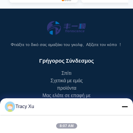
Φτιάξτε το δικό σας αμαξάκι του γκολφ, Αξίζετε τον κόπο ！
Γρήγορος Σύνδεσμος
Σπίτι
Σχετικά με εμάς
προϊόντα
Μας ελάτε σε επαφή με
Tracy Xu
Κατηγορία Προϊόντος
Κάρρο γκολφ της EV
8:07 AM
Κάρρο γκολφ NEV