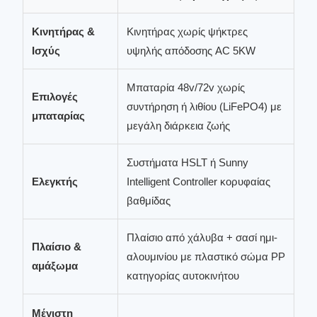
Κινητήρας &
Κινητήρας χωρίς ψήκτρες
Ισχύς
υψηλής απόδοσης AC 5KW
Μπαταρία 48v/72v χωρίς
Επιλογές
συντήρηση ή λιθίου (LiFePO4) με
μπαταρίας
μεγάλη διάρκεια ζωής
Συστήματα HSLT ή Sunny
Ελεγκτής
Intelligent Controller κορυφαίας
βαθμίδας
Πλαίσιο από χάλυβα + σασί ημι-
Πλαίσιο &
αλουμινίου με πλαστικό σώμα PP
αμάξωμα
κατηγορίας αυτοκινήτου
Μέγιστη