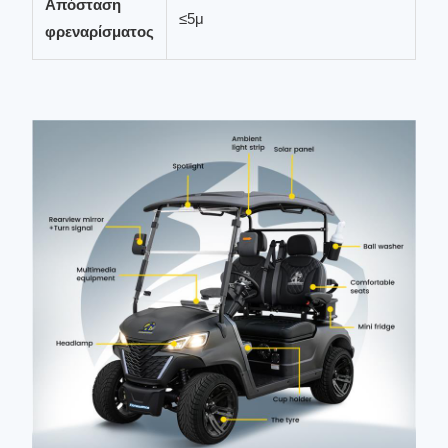
Απόσταση
≤5μ
φρεναρίσματος