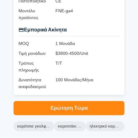
Πιστοποιητικό
CE
Μοντέλο
FNE-ga4
προϊόντος
Εμπορικά Ακίνητα
MOQ
1 Μονάδα
Τιμή μονάδων
$3800-4500/Unit
Τρόπος
T/T
πληρωμής
Δυνατότητα
100 Μονάδες/Μήνα
ανεφοδιασμού
Ερώτηση Τώρα
καρότσια γκολφ πράσινη μηχανή
καροτσάκι γκολφ ranger
ηλεκτρικό καροτσάκι γκολφ lsv