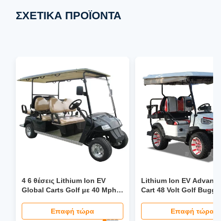
ΣΧΕΤΙΚΑ ΠΡΟΪΟΝΤΑ
4 6 θέσεις Lithium Ion EV
Lithium Ion EV Advanc
Global Carts Golf με 40 Mph
Cart 48 Volt Golf Buggy
υδραυλικό τιμόνι
Custom
Αναδιπλούμενο κάθισμα LCD
Επαφή τώρα
Επαφή τώρα
με οθόνη LED προβολέων