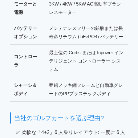
モーターと
3KW / 4KW / 5KW AC高効率ブラシ
電源
レスモーター
バッテリー
メンテナンスフリーの鉛酸または長
オプション
寿命リチウム (LiFePO4) バッテリー
最上位の Curtis または Inpower イン
コントロー
テリジェント コントローラー シス
ラ
テム
シャーシ＆
亜鉛メッキ鋼フレームと自動車グレ
ボディ
ードのPPプラスチックボディ
当社のゴルフカートを選ぶ理由?
✅ 柔軟な「4+2」6 人乗りレイアウト: 一度に 6 人