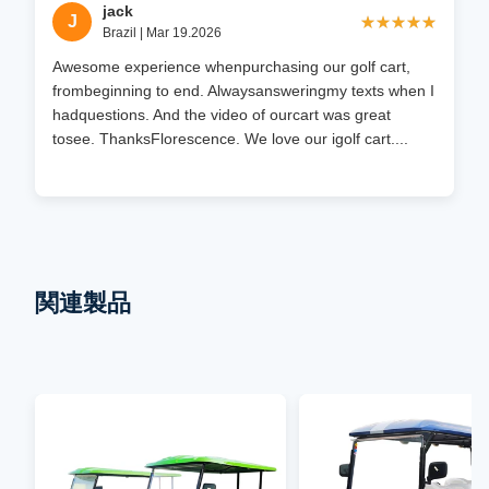
jack
J
★★★★★
★★★★★
Brazil | Mar 19.2026
Awesome experience whenpurchasing our golf cart,
frombeginning to end. Alwaysansweringmy texts when I
hadquestions. And the video of ourcart was great
tosee. ThanksFlorescence. We love our igolf cart....
関連製品