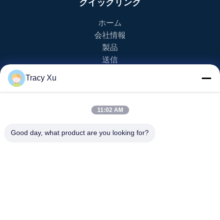
クイックリンク
ホーム
会社情報
製品
送信
Tracy Xu
製品カテゴリー
EVのゴルフ カート
11:02 AM
NEVのゴルフ カート
lsvのゴルフ カート
Good day, what product are you looking for?
2 Seaterのゴルフ カート
4 Seaterのゴルフ カート
送信
info20@florescence.cc