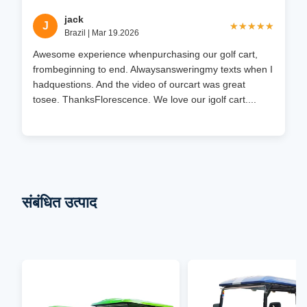
jack
J
★★★★★
★★★★★
Brazil | Mar 19.2026
Awesome experience whenpurchasing our golf cart,
frombeginning to end. Alwaysansweringmy texts when I
hadquestions. And the video of ourcart was great
tosee. ThanksFlorescence. We love our igolf cart....
संबंधित उत्पाद