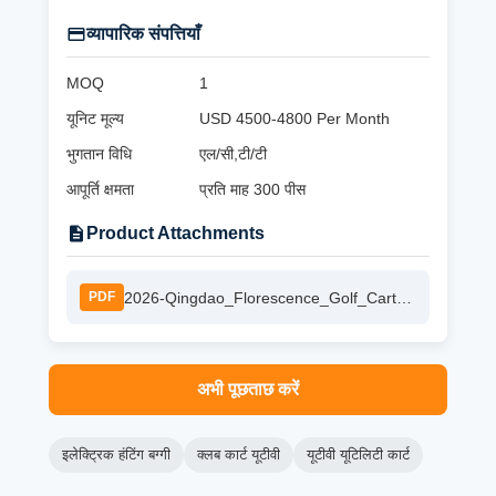
व्यापारिक संपत्तियाँ
MOQ
1
यूनिट मूल्य
USD 4500-4800 Per Month
भुगतान विधि
एल/सी,टी/टी
आपूर्ति क्षमता
प्रति माह 300 पीस
Product Attachments
2026-Qingdao_Florescence_Golf_Cart_Catalog.pdf.pdf
PDF
अभी पूछताछ करें
इलेक्ट्रिक हंटिंग बग्गी
क्लब कार्ट यूटीवी
यूटीवी यूटिलिटी कार्ट