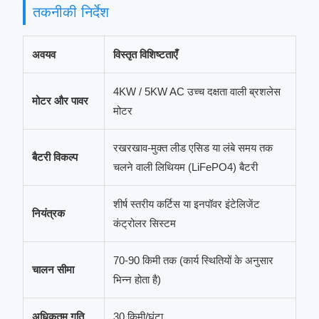
तकनीकी निर्देश
अवयव
विस्तृत विशिष्टताएँ
4KW / 5KW AC उच्च दक्षता वाली ब्रशलेस
मोटर और पावर
मोटर
रखरखाव-मुक्त लीड एसिड या लंबे समय तक
बैटरी विकल्प
चलने वाली लिथियम (LiFePO4) बैटरी
शीर्ष स्तरीय कर्टिस या इनपॉवर इंटेलिजेंट
नियंत्रक
कंट्रोलर सिस्टम
70-90 किमी तक (कार्य स्थितियों के अनुसार
चालन सीमा
भिन्न होता है)
अधिकतम गति
30 किमी/घंटा