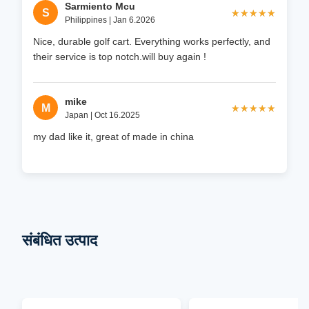
Sarmiento Mcu
S
★★★★★
★★★★★
Philippines | Jan 6.2026
Nice, durable golf cart. Everything works perfectly, and
their service is top notch.will buy again !
mike
M
★★★★★
★★★★★
Japan | Oct 16.2025
my dad like it, great of made in china
संबंधित उत्पाद