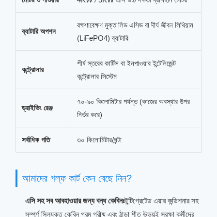
রক্ষণাবেক্ষণ মুক্ত লিড এসিড বা দীর্ঘ জীবন লিথিয়াম
ব্যাটারি অপশন
(LiFePO4) ব্যাটারি
শীর্ষ স্তরের কার্টিস বা ইনপাওয়ার ইন্টেলিজেন্ট
কন্ট্রোলার
কন্ট্রোলার সিস্টেম
৭০-৯০ কিলোমিটার পর্যন্ত (কাজের অবস্থার উপর
ড্রাইভিং রেঞ্জ
নির্ভর করে)
সর্বাধিক গতি
৩০ কিলোমিটার/ঘন্টা
আমাদের গল্ফ কার্ট কেন বেছে নিন?
এসি সহ সব আবহাওয়ার জন্য বন্ধ কেবিনঃ
ইন্টিগ্রেটেড এয়ার কন্ডিশনার সহ
সম্পূর্ণ সিলযুক্ত কেবিন গরম গ্রীষ্ম এবং ঠান্ডা শীত উভয়ই সুরক্ষা কর্মীদের