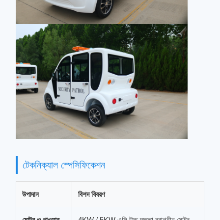
টেকনিক্যাল স্পেসিফিকেশন
উপাদান
বিশদ বিবরণ
মোটর ও পাওয়ার
4KW / 5KW এসি উচ্চ দক্ষতা ব্রাশহীন মোটর