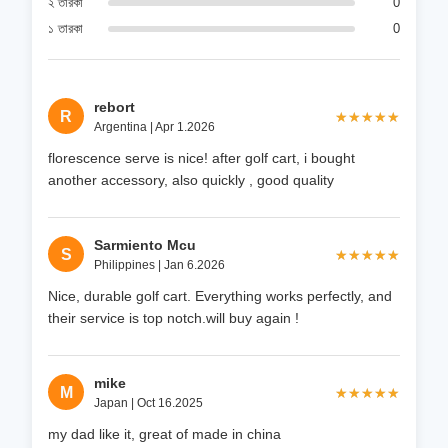
২ তারকা
0
১ তারকা
0
rebort
R
★★★★★
★★★★★
Argentina | Apr 1.2026
florescence serve is nice! after golf cart, i bought
another accessory, also quickly , good quality
Sarmiento Mcu
S
★★★★★
★★★★★
Philippines | Jan 6.2026
Nice, durable golf cart. Everything works perfectly, and
their service is top notch.will buy again !
mike
M
★★★★★
★★★★★
Japan | Oct 16.2025
my dad like it, great of made in china