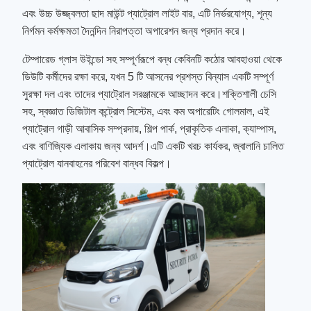
এবং উচ্চ উজ্জ্বলতা ছাদ মাউন্ট প্যাট্রোল লাইট বার, এটি নির্ভরযোগ্য, শূন্য
নির্গমন কর্মক্ষমতা দৈনন্দিন নিরাপত্তা অপারেশন জন্য প্রদান করে।
টেম্পারেড গ্লাস উইন্ডো সহ সম্পূর্ণরূপে বন্ধ কেবিনটি কঠোর আবহাওয়া থেকে
ডিউটি কর্মীদের রক্ষা করে, যখন 5 টি আসনের প্রশস্ত বিন্যাস একটি সম্পূর্ণ
সুরক্ষা দল এবং তাদের প্যাট্রোল সরঞ্জামকে আচ্ছাদন করে।শক্তিশালী চেসি
সহ, স্বজ্ঞাত ডিজিটাল কন্ট্রোল সিস্টেম, এবং কম অপারেটিং গোলমাল, এই
প্যাট্রোল গাড়ী আবাসিক সম্প্রদায়, শিল্প পার্ক, প্রাকৃতিক এলাকা, ক্যাম্পাস,
এবং বাণিজ্যিক এলাকায় জন্য আদর্শ।এটি একটি খরচ কার্যকর, জ্বালানি চালিত
প্যাট্রোল যানবাহনের পরিবেশ বান্ধব বিকল্প।