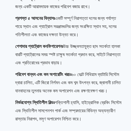
জন্য একটি আরামদায়ক কাজের পরিবেশ বজায় রাখে।
প্রশস্ত ৫ আসনের বিন্যাসঃ
একটি সম্পূর্ণ নিরাপত্তা দলের জন্য পর্যাপ্ত
পায়ে স্থান এবং প্যাট্রোল সরঞ্জামগুলির জন্য সংরক্ষিত স্থান সহ, দলের
গতিশীলতা এবং কাজের দক্ষতা উন্নত করে।
পেশাদার প্যাট্রোল কনফিগারেশনঃ
উচ্চ উজ্জ্বলতাযুক্ত ছাদ সতর্কতা হালকা
বারটি প্যাট্রোলের সময় স্পষ্ট চাক্ষুষ সতর্কতা প্রদান করে, সাইটে নিরাপত্তা
এবং প্রতিরোধের প্রভাব বাড়ায়।
পরিবেশ বান্ধব এবং কম অপারেটিং খরচঃ
৬০ ভোল্ট লিথিয়াম ব্যাটারি সিস্টেম
দ্বারা চালিত, এটি জিরো নির্গমন এবং কম শব্দ উৎপন্ন করে, জ্বালানী চালিত
যানবাহনের তুলনায় অনেক কম অপারেশন এবং রক্ষণাবেক্ষণ খরচ।
নির্ভরযোগ্য স্থিতিশীল বিল্ডঃ
শক্তিশালী চ্যাসি, হাইড্রোলিক ব্রেকিং সিস্টেম
এবং স্থিতিশীল সাসপেনশন পার্ক এবং সম্প্রদায়ের বিভিন্ন অভ্যন্তরীণ
রাস্তায় নিরাপদ, মসৃণ অপারেশন নিশ্চিত করে।