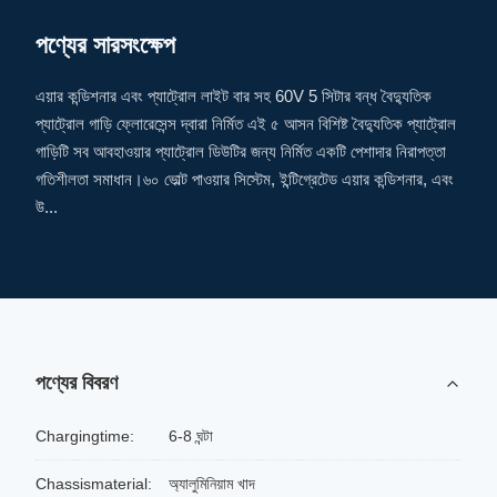
পণ্যের সারসংক্ষেপ
এয়ার কন্ডিশনার এবং প্যাট্রোল লাইট বার সহ 60V 5 সিটার বন্ধ বৈদ্যুতিক
প্যাট্রোল গাড়ি ফ্লোরেসেন্স দ্বারা নির্মিত এই ৫ আসন বিশিষ্ট বৈদ্যুতিক প্যাট্রোল
গাড়িটি সব আবহাওয়ার প্যাট্রোল ডিউটির জন্য নির্মিত একটি পেশাদার নিরাপত্তা
গতিশীলতা সমাধান।৬০ ভোল্ট পাওয়ার সিস্টেম, ইন্টিগ্রেটেড এয়ার কন্ডিশনার, এবং
উ...
পণ্যের বিবরণ
Chargingtime:
6-8 ঘন্টা
Chassismaterial:
অ্যালুমিনিয়াম খাদ