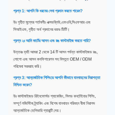
প্রশ্ন 1: আপনি কি ধরনের সেবা প্রদান করতে পারেন?
উঃ গৃহীত মূল্যের শর্তাবলীঃ এক্সডব্লিউ,এফওবি,সিএফআর এবং
সিআইএফ, গৃহীত অর্থ প্রদানের ধরনঃ টি/টি।
প্রশ্ন ২ঃ আমি কার্টের আসন এবং রঙ কাস্টমাইজ করতে পারি?
উত্তরঃ হ্যাঁ! আমরা 2 থেকে 14 টি আসন পর্যন্ত কাস্টমাইজড রঙ,
লোগো এবং আসন কনফিগারেশন সহ বিস্তৃত OEM / ODM
পরিষেবা সরবরাহ করি।
প্রশ্ন 3: আন্তর্জাতিক শিপিংয়ে আপনি কীভাবে যানবাহনের নিরাপত্তা
নিশ্চিত করেন?
উঃ কাস্টমাইজড রিইনফোর্সড প্যাকেজিং, সিলড কনটেইনার শিপিং,
সম্পূর্ণ লজিস্টিক ট্র্যাকিং এবং বিশেষ যানবাহন পরিবহন বীমা নিরাপদ
আন্তর্জাতিক ডেলিভারি গ্যারান্টি দেয়।