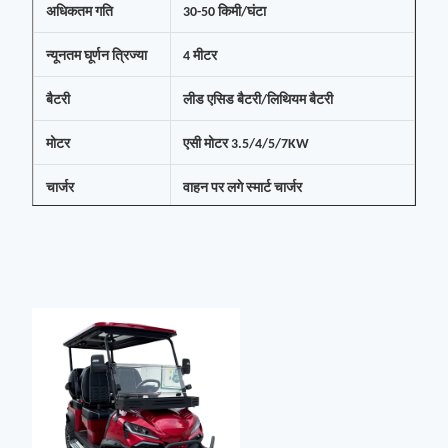
अधिकतम गति
30-50 किमी/घंटा
न्यूनतम घूर्णन त्रिज्या
4 मीटर
बैटरी
लीड एसिड बैटरी/लिथियम बैटरी
मोटर
एसी मोटर 3.5/4/5/7KW
चार्जर
वाहन पर लगे स्मार्ट चार्जर
चार्जिंग इनपुट वोल्टेज
110v-220v
स्टील फ्रेम + एबीएस इंजीनियरिंग प्लास्टिक
सामग्री
मोल्डिंग
वारंटी
1 वर्ष