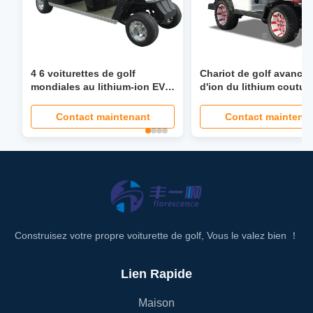
4 6 voiturettes de golf
Chariot de golf avancé 
mondiales au lithium-ion EV
d'ion du lithium coutu
avec direction assistée de 40
boguet de golf de 48 vo
mph, siège pliable, phare
Contact maintenant
Contact maintena
LCD, écran LED
Construisez votre propre voiturette de golf, Vous le valez bien ！
Lien Rapide
Maison