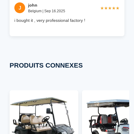
john
J
★★★★★
★★★★★
Belgium | Sep 16.2025
i bought it , very professional factory !
PRODUITS CONNEXES