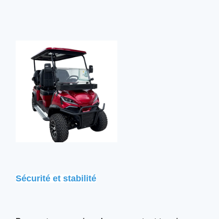
Tension d'entrée de
Chargeur intelligent embarqué
charge
110v-220v
Matériau
Cadre en acier + moulage
Garantie
plastique ABS
1 an
Pourquoi nous choisir
Sécurité et stabilité