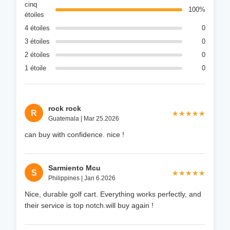
cinq
100%
étoiles
4 étoiles
0
3 étoiles
0
2 étoiles
0
1 étoile
0
rock rock
R
★★★★★
★★★★★
Guatemala | Mar 25.2026
can buy with confidence. nice !
Sarmiento Mcu
S
★★★★★
★★★★★
Philippines | Jan 6.2026
Nice, durable golf cart. Everything works perfectly, and
their service is top notch.will buy again !