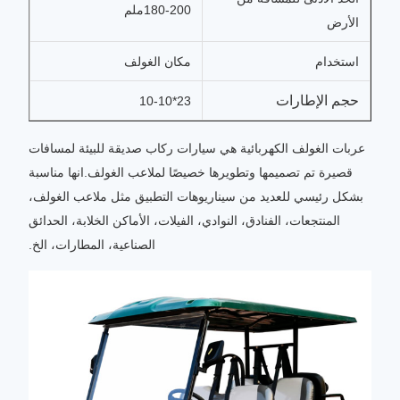
180-200ملم
الأرض
استخدام
مكان الغولف
حجم الإطارات
23*10-10
عربات الغولف الكهربائية هي سيارات ركاب صديقة للبيئة لمسافات
قصيرة تم تصميمها وتطويرها خصيصًا لملاعب الغولف.انها مناسبة
بشكل رئيسي للعديد من سيناريوهات التطبيق مثل ملاعب الغولف،
المنتجعات، الفنادق، النوادي، الفيلات، الأماكن الخلابة، الحدائق
الصناعية، المطارات، الخ.