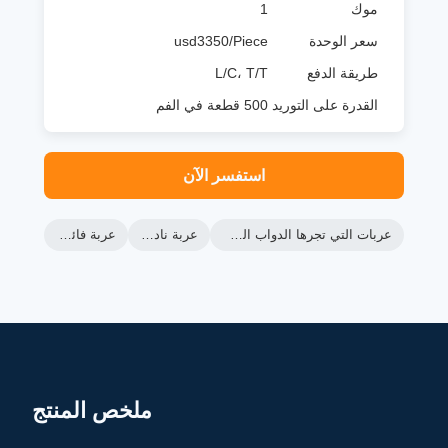
موك
1
سعر الوحدة
usd3350/Piece
طريقة الدفع
L/C، T/T
القدرة على التوريد
500 قطعة في الفم
استفسر الآن
عربات التي تجرها الدواب الصيد الكهربائية
عربة نادي utv
عربة فائدة utv
ملخص المنتج