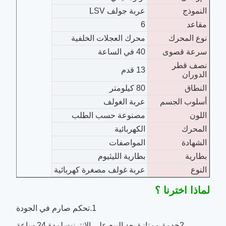
النموذج
عربة جولف LSV
مقاعد
6
نوع المحرك
محرك العجلات الخلفية
سرعة قصوى
40 في الساعة
نصف قطر
13 قدم
الدوران
النطاق
80 كيلومتر
أسلوب الجسم
عربة الغولف
اللون
مصنوعة حسب الطلب
المحرك
الكهربائية
الشهادة
المواصفات
بطارية
بطارية الليثيوم
النوع
عربة غولف مصغرة كهربائية
لماذا اخترنا ؟
1.تحكم صارم في الجودة
2خدمة ممتازة بعد البيع على الانترنت لمدة 24 ساعة