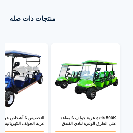
منتجات ذات صله
590K فائدة عربة جولف 6 مقاعد
التخصيص 6 أشخاص عر
على الطرق الوعرة لنادي الفندق
6kw قوة المحرك