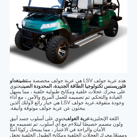
هذه عربة جولف LSV هي عربة جولف مخصصة من
تشينغداو
فلوريسنس تكنولوجيا الطاقة الجديدة، المحدودة الصين
يحتوي
على محرك عجلات خلفية ومكابح طبولية خلفية ، مما يسهل
القيادة والتحكم. تم تصميمه للعمل المريح والآمن ، مع أداء
وجودة متفوقة.عربة جولف LSV هي خيار رائع لأولئك الذين
يبحثون عن عربة جولف موثوقة وأنيقة.
اللغة الإنجليزية
عربة الغولف
يحتوي على أسلوب جسد أنيق
ولون مصمم خصيصًا ليتلاءم مع أي أسلوب. تم تصميمه مع
الأمان والراحة في الاعتبار ، مما يمنحك ركوبًا آمنًا
وممتعًا.محرك العجلات الخلفية ومكابح الطبول الخلفية تجعل