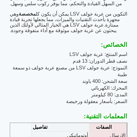
من السهل القيادة والتحكم، مما يوفر ركوب سلس وسهل.
التكوين من عربة جولف LSV يمكن أن يكون كل
مخصصة
وهي
مجهزة بأحدث التقنيات والميزات، مما يجعلها تجربة قيادة
ممتازة.عربة جولف LSV هي الخيار المثالي لأولئك الذين
يبحثون عن عربة جولف موثوقة مع أداء متفوقة وجودة.
الخصائص:
اسم المنتج: عربة جولف LSV
نصف قطر الدوران: 13 قدم
النموذج: عربة جولف LSV من مصنع عربة جولف ذو سمعة
طيبة
سعة الشحن: 400 باوند
المحرك: الكهربائي
المدى: 80 كيلومتر
السعر: بأسعار معقولة ورخيصة
المعلمات التقنية:
الصفات
تفاصيل
الإرسال
أوتوماتيكي