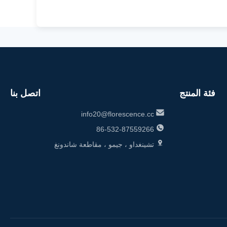
فئة المنتج
اتصل بنا
info20@florescence.cc
86-532-87559266
تشينغداو ، جيمو ، مقاطعة شاندونغ