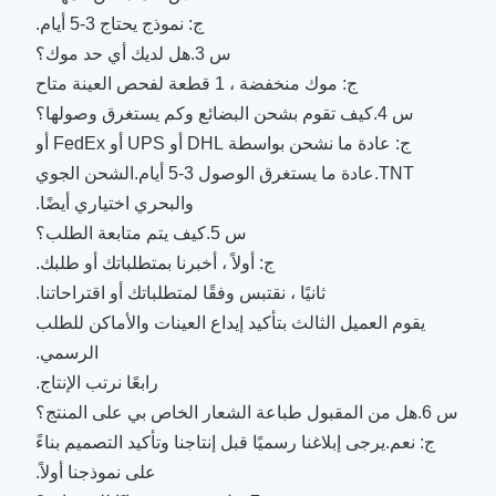
ج: نموذج يحتاج 3-5 أيام.
س 3.هل لديك أي حد موك؟
ج: موك منخفضة ، 1 قطعة لفحص العينة متاح
س 4.كيف تقوم بشحن البضائع وكم يستغرق وصولها؟
ج: عادة ما نشحن بواسطة DHL أو UPS أو FedEx أو
TNT.عادة ما يستغرق الوصول 3-5 أيام.الشحن الجوي
والبحري اختياري أيضًا.
س 5.كيف يتم متابعة الطلب؟
ج: أولاً ، أخبرنا بمتطلباتك أو طلبك.
ثانيًا ، نقتبس وفقًا لمتطلباتك أو اقتراحاتنا.
يقوم العميل الثالث بتأكيد إيداع العينات والأماكن للطلب
الرسمي.
رابعًا نرتب الإنتاج.
س 6.هل من المقبول طباعة الشعار الخاص بي على المنتج؟
ج: نعم.يرجى إبلاغنا رسميًا قبل إنتاجنا وتأكيد التصميم بناءً
على نموذجنا أولاً.