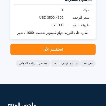
موك
1
سعر الوحدة
3500-4600 USD
طريقة الدفع
T / T LC
القدرة على التوريد
جهاز كمبيوتر شخصى 1000 / شهر
استفسر الآن
نيف lsv
سيارة غولف عتيقة
مصنعي عربات الجولف
ملخص المنتج