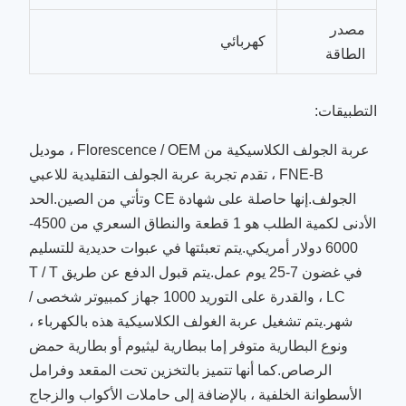
مصدر
كهربائي
الطاقة
التطبيقات:
عربة الجولف الكلاسيكية من Florescence / OEM ، موديل
FNE-B ، تقدم تجربة عربة الجولف التقليدية للاعبي
الجولف.إنها حاصلة على شهادة CE وتأتي من الصين.الحد
الأدنى لكمية الطلب هو 1 قطعة والنطاق السعري من 4500-
6000 دولار أمريكي.يتم تعبئتها في عبوات حديدية للتسليم
في غضون 7-25 يوم عمل.يتم قبول الدفع عن طريق T / T
LC ، والقدرة على التوريد 1000 جهاز كمبيوتر شخصى /
شهر.يتم تشغيل عربة الغولف الكلاسيكية هذه بالكهرباء ،
ونوع البطارية متوفر إما ببطارية ليثيوم أو بطارية حمض
الرصاص.كما أنها تتميز بالتخزين تحت المقعد وفرامل
الأسطوانة الخلفية ، بالإضافة إلى حاملات الأكواب والزجاج