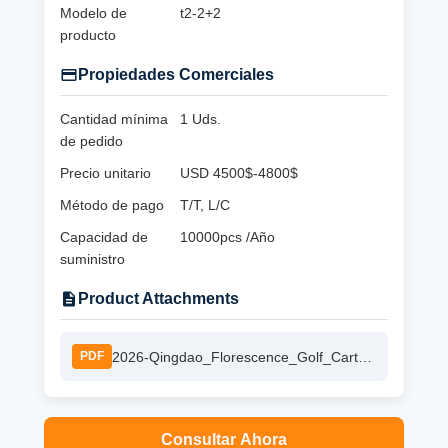
Modelo de
t2-2+2
producto
Propiedades Comerciales
Cantidad mínima
1 Uds.
de pedido
Precio unitario
USD 4500$-4800$
Método de pago
T/T, L/C
Capacidad de
10000pcs /Año
suministro
Product Attachments
2026-Qingdao_Florescence_Golf_Cart_Catalog.pdf.pdf
PDF
Consultar Ahora