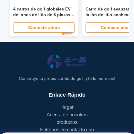
4 carros de golf globales EV
Carro de golf avanzado
de iones de litio de 6 plazas
la ión de litio cochecit
con dirección asistida de 40
golf de 48 voltios
Mph, asiento plegable, faro
personalizado
Contacto ahora
Contacto ahora
LCD, pantalla LED
Construye tu propio carrito de golf, ¡Te lo mereces!
Enlace Rápido
Hogar
Acerca de nosotros
productos
Éntrenos en contacto con