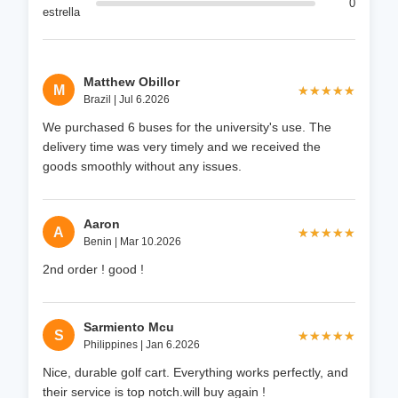
0
estrella
Matthew Obillor
M
★★★★★
★★★★★
Brazil | Jul 6.2026
We purchased 6 buses for the university's use. The
delivery time was very timely and we received the
goods smoothly without any issues.
Aaron
A
★★★★★
★★★★★
Benin | Mar 10.2026
2nd order ! good !
Sarmiento Mcu
S
★★★★★
★★★★★
Philippines | Jan 6.2026
Nice, durable golf cart. Everything works perfectly, and
their service is top notch.will buy again !