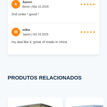
Aaron
A
★★★★★
★★★★★
Benin | Mar 10.2026
2nd order ! good !
mike
M
★★★★★
★★★★★
Japan | Oct 16.2025
my dad like it, great of made in china
PRODUTOS RELACIONADOS