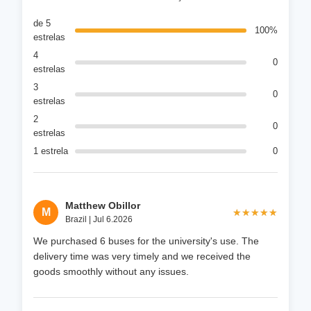
de 5
100%
estrelas
4
0
estrelas
3
0
estrelas
2
0
estrelas
1 estrela
0
Matthew Obillor
M
★★★★★
★★★★★
Brazil | Jul 6.2026
We purchased 6 buses for the university's use. The
delivery time was very timely and we received the
goods smoothly without any issues.