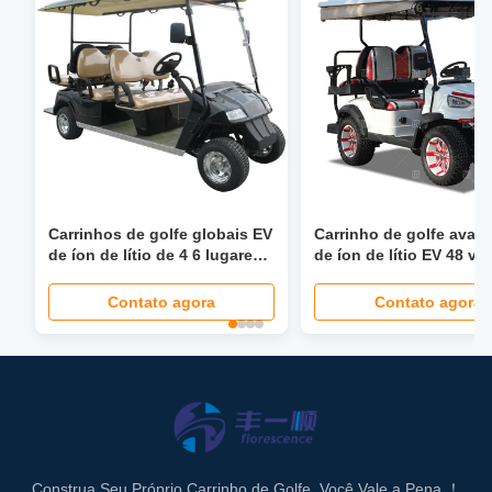
Carrinhos de golfe globais EV
Carrinho de golfe avan
de íon de lítio de 4 6 lugares
de íon de lítio EV 48 vol
com direção hidráulica de 40
Carrinho de golfe
mph, assento dobrável, farol
personalizado
Contato agora
Contato agora
LCD, tela LED
Construa Seu Próprio Carrinho de Golfe, Você Vale a Pena ！