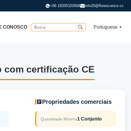
+86 18205320569
info20@florescence.cc
E CONOSCO
Portuguese
io com certificação CE
io com certificação CE
Propriedades comerciais
1 Conjunto
Quantidade Mínima