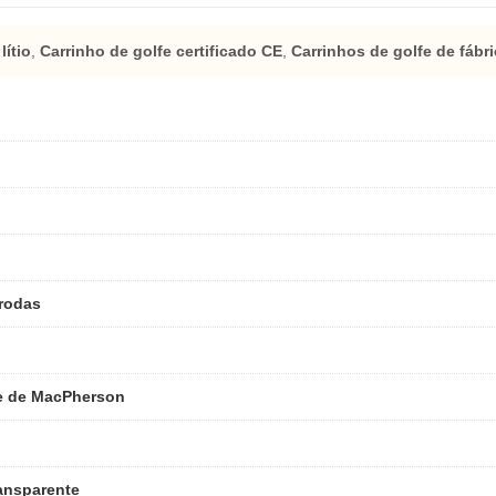
lítio
,
Carrinho de golfe certificado CE
,
Carrinhos de golfe de fábr
 rodas
e de MacPherson
ransparente