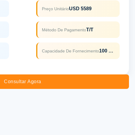
USD 5589
Preço Unitário
T/T
Método De Pagamento
100 Veículos Em Sete Dias
Capacidade De Fornecimento
Consultar Agora