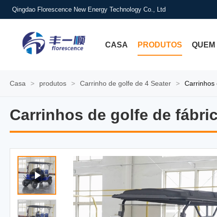
Qingdao Florescence New Energy Technology Co., Ltd
CASA
PRODUTOS
QUEM
Casa
>
produtos
>
Carrinho de golfe de 4 Seater
>
Carrinhos 
Carrinhos de golfe de fábri
Carrinhos de golfe de fábri