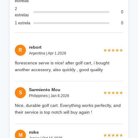
estrelas
2
0
estrelas
1 estrela
0
rebort
R
★★★★★
★★★★★
Argentina | Apr 1.2026
florescence serve is nice! after golf cart, i bought
another accessory, also quickly , good quality
Sarmiento Mcu
S
★★★★★
★★★★★
Philippines | Jan 6.2026
Nice, durable golf cart. Everything works perfectly, and
their service is top notch.will buy again !
mike
M
★★★★★
★★★★★