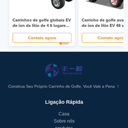
Carrinhos de golfe globais EV
Carrinho de golfe avan
de íon de lítio de 4 6 lugares
de íon de lítio EV 48 vol
com direção hidráulica de 40
Carrinho de golfe
mph, assento dobrável, farol
personalizado
Contato agora
Contato agora
LCD, tela LED
Construa Seu Próprio Carrinho de Golfe, Você Vale a Pena ！
Ligação Rápida
Casa
Sobre nós